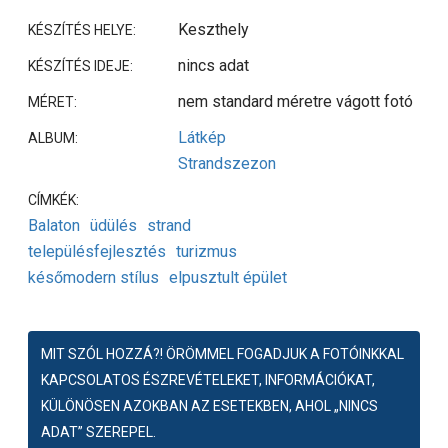
Keszthely
KÉSZÍTÉS HELYE:
nincs adat
KÉSZÍTÉS IDEJE:
nem standard méretre vágott fotó
MÉRET:
Látkép
ALBUM:
Strandszezon
CÍMKÉK:
Balaton
üdülés
strand
településfejlesztés
turizmus
későmodern stílus
elpusztult épület
MIT SZÓL HOZZÁ?! ÖRÖMMEL FOGADJUK A FOTÓINKKAL
KAPCSOLATOS ÉSZREVÉTELEKET, INFORMÁCIÓKAT,
KÜLÖNÖSEN AZOKBAN AZ ESETEKBEN, AHOL „NINCS
ADAT” SZEREPEL.