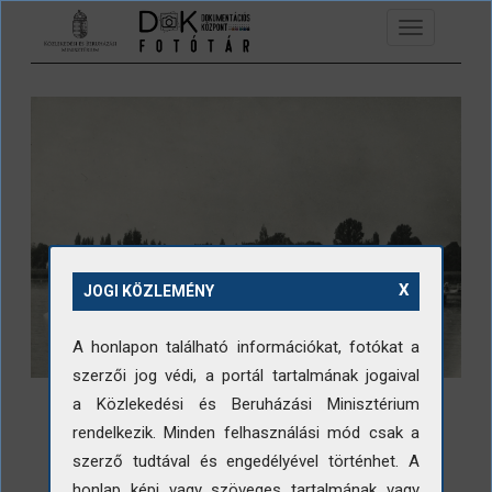
Ugrás a tartalomra
Toggle
navigation
X
JOGI KÖZLEMÉNY
A honlapon található információkat, fotókat a
szerzői jog védi, a portál tartalmának jogaival
a Közlekedési és Beruházási Minisztérium
rendelkezik. Minden felhasználási mód csak a
szerző tudtával és engedélyével történhet. A
honlap képi vagy szöveges tartalmának vagy
LETÖLTÉS