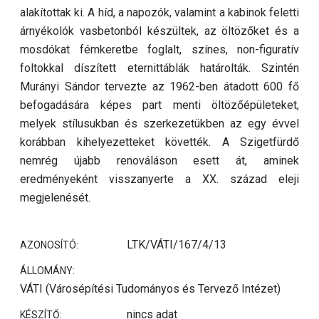
alakítottak ki. A híd, a napozók, valamint a kabinok feletti
árnyékolók vasbetonból készültek, az öltözőket és a
mosdókat fémkeretbe foglalt, színes, non-figuratív
foltokkal díszített eternittáblák határolták. Szintén
Murányi Sándor tervezte az 1962-ben átadott 600 fő
befogadására képes part menti öltözőépületeket,
melyek stílusukban és szerkezetükben az egy évvel
korábban kihelyezetteket követték. A Szigetfürdő
nemrég újabb renováláson esett át, aminek
eredményeként visszanyerte a XX. század eleji
megjelenését.
LTK/VÁTI/167/4/13
AZONOSÍTÓ:
ÁLLOMÁNY:
VÁTI (Városépítési Tudományos és Tervező Intézet)
nincs adat
KÉSZÍTŐ: