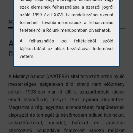
ezek elemeinek felhasználása a szerzői jogról
szóló 1999. évi LXXVI. tv. rendelkezései szerint
ADATLAP
KAPCSOLÓDÓ TARTALMAK
történhet. További információk a felhasználás
feltételeiről a Rólunk menüpontban olvashatók.
A felhasználás jogi feltételeiről szóló
A keszthelyi Szigetfürdő
tájékoztatást az ablak bezárásával tudomásul
megújult napozóstégje
vettem.
A Murányi Sándor (UVATERV) által tervezett vízbe nyúló
mesterséges szigeteken álló strand nem előzmény
nélküli. 1908-ban már itt állt a századforduló idején
emelt strandfürdő, melyet 1961 nyarára átépítettek.
Megtartva a régi együttes elrendezését, faépületeinek
alaprajzát és tömegét új, későmodern stílusú kabinokat,
vetkőzőfülkéket, mosdót, büféket és vasbeton
szerkezetű csúszdával felszerelt napozó mólókat