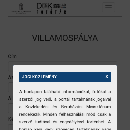
Ugrás a tartalomra
Toggle
navigation
VILLAMOSPÁLYA
Cím
X
Azonosító
JOGI KÖZLEMÉNY
A honlapon található információkat, fotókat a
Állomány
szerzői jog védi, a portál tartalmának jogaival
a Közlekedési és Beruházási Minisztérium
rendelkezik. Minden felhasználási mód csak a
Készítő
szerző tudtával és engedélyével történhet. A
honlap képi vagy szöveges tartalmának vagy