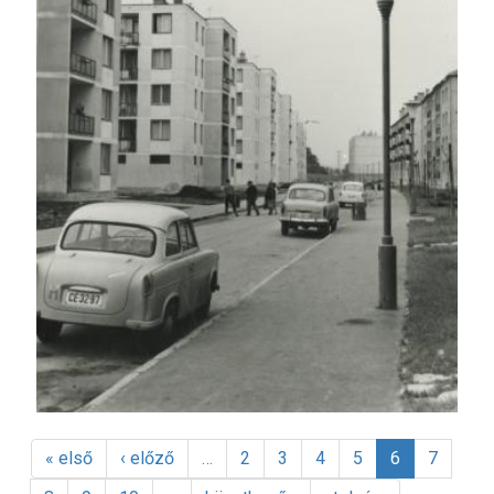
« első
‹ előző
…
2
3
4
5
6
7