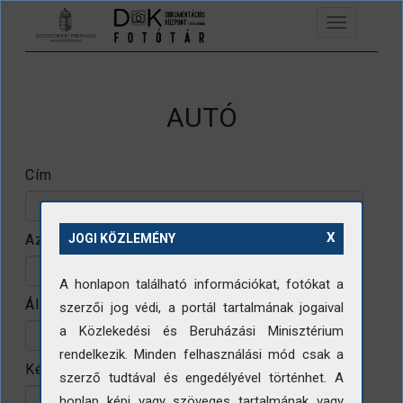
Ugrás a tartalomra
Toggle
navigation
AUTÓ
Cím
X
Azonosító
JOGI KÖZLEMÉNY
A honlapon található információkat, fotókat a
Állomány
szerzői jog védi, a portál tartalmának jogaival
a Közlekedési és Beruházási Minisztérium
rendelkezik. Minden felhasználási mód csak a
Készítő
szerző tudtával és engedélyével történhet. A
honlap képi vagy szöveges tartalmának vagy