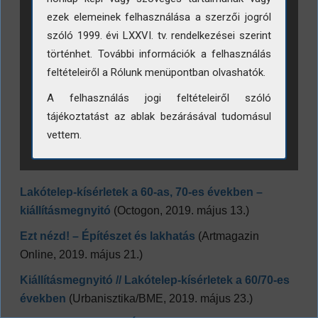
ezek elemeinek felhasználása a szerzői jogról
szóló 1999. évi LXXVI. tv. rendelkezései szerint
történhet. További információk a felhasználás
feltételeiről a Rólunk menüpontban olvashatók.
A felhasználás jogi feltételeiről szóló
tájékoztatást az ablak bezárásával tudomásul
vettem.
Lakótelep-kísérletek a 60-as, 70-es években –
kiállításmegnyitó
(Octogon, 2019. május 13.)
Ezt nézd! – Építészet és lakhatás
(Artmagazin
Online, 2019. május 21.)
Kiállításmegnyitó // Lakótelep-kísérletek a 60/70-es
években
(Urbanisztika/BME, 2019. május 23.)