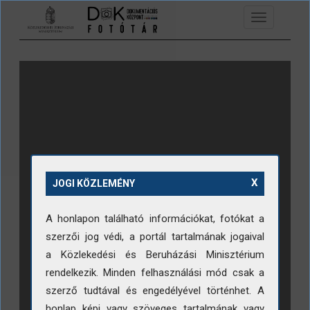
Ugrás a tartalomra
Toggle
navigation
X
JOGI KÖZLEMÉNY
A honlapon található információkat, fotókat a
szerzői jog védi, a portál tartalmának jogaival
a Közlekedési és Beruházási Minisztérium
rendelkezik. Minden felhasználási mód csak a
szerző tudtával és engedélyével történhet. A
honlap képi vagy szöveges tartalmának vagy