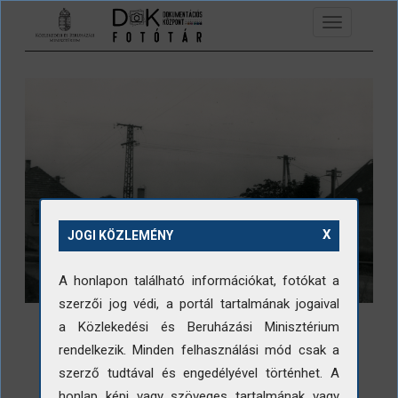
Ugrás a tartalomra
Toggle
navigation
X
JOGI KÖZLEMÉNY
A honlapon található információkat, fotókat a
szerzői jog védi, a portál tartalmának jogaival
a Közlekedési és Beruházási Minisztérium
rendelkezik. Minden felhasználási mód csak a
szerző tudtával és engedélyével történhet. A
LETÖLTÉS
honlap képi vagy szöveges tartalmának vagy