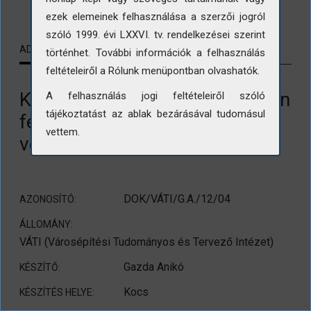
ezek elemeinek felhasználása a szerzői jogról
szóló 1999. évi LXXVI. tv. rendelkezései szerint
ADATLAP
KAPCSOLÓDÓ TARTALMAK
történhet. További információk a felhasználás
feltételeiről a Rólunk menüpontban olvashatók.
Kocs. A település központjában
A felhasználás jogi feltételeiről szóló
tájékoztatást az ablak bezárásával tudomásul
felépített új szolgáltatóház,
vettem.
vendéglő, tsz. Irodaház
DOK/VÁTI/G.A./12/04
AZONOSÍTÓ:
ÁLLOMÁNY:
VÁTI (Városépítési Tudományos és Tervező Intézet)
Gazda Anikó
KÉSZÍTŐ:
Kocs
KÉSZÍTÉS HELYE: