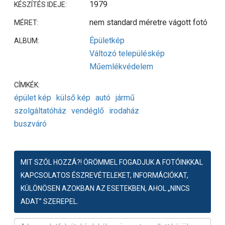
1979
KÉSZÍTÉS IDEJE:
nem standard méretre vágott fotó
MÉRET:
Épületkép
ALBUM:
Változó településkép
Műemlékvédelem
CÍMKÉK:
épület kép
külső kép
autó
jármű
szolgáltatóház
vendéglő
irodaház
buszváró
MIT SZÓL HOZZÁ?! ÖRÖMMEL FOGADJUK A FOTÓINKKAL
KAPCSOLATOS ÉSZREVÉTELEKET, INFORMÁCIÓKAT,
KÜLÖNÖSEN AZOKBAN AZ ESETEKBEN, AHOL „NINCS
ADAT” SZEREPEL.