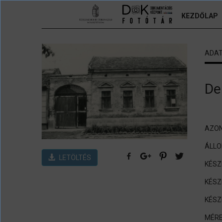
Ugrás a tartalomra
KEZDŐLAP
ADA
De
AZON
ÁLL
LETÖLTÉS
KÉSZ
KÉSZ
KÉSZ
MÉRE