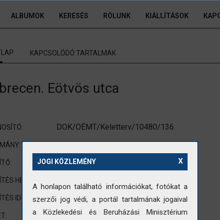
ALBUMOK
KERESÉS
RÓLUNK
KIÁLLÍTÁSOK
KAP
TLAP
KAPCSOLÓDÓ TARTALMAK
brecen. Eötvös utca
DOK/OÉMT/Keletterv/10480/136
OSÍTÓ:
Tervdokumentációból
OMÁNY:
X
nincs adat
JOGI KÖZLEMÉNY
ÍTŐ:
Debrecen
ÍTÉS HELYE:
A honlapon található információkat, fotókat a
nincs adat
ÍTÉS IDEJE:
szerzői jog védi, a portál tartalmának jogaival
a Közlekedési és Beruházási Minisztérium
nem standard méretre vágott fotó
T: