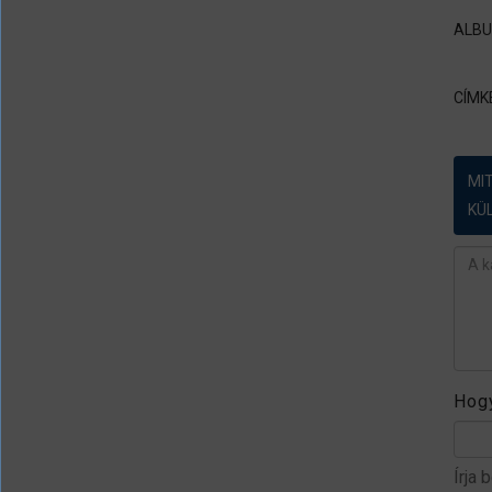
ALB
CÍMK
MI
KÜ
Ész
Hogy
Írja 