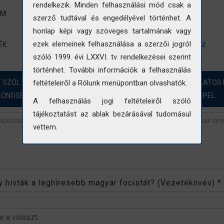
rendelkezik. Minden felhasználási mód csak a
Épületkép
UM:
szerző tudtával és engedélyével történhet. A
Változó településkép
honlap képi vagy szöveges tartalmának vagy
KELETTERV
épület kép
utcakép
lakóház
ezek elemeinek felhasználása a szerzői jogról
ÉK:
szóló 1999. évi LXXVI. tv. rendelkezései szerint
történhet. További információk a felhasználás
T SZÓL HOZZÁ?! ÖRÖMMEL FOGADJUK A FOTÓINKKAL KAPCSOLATOS 
feltételeiről a Rólunk menüpontban olvashatók.
LÖNÖSEN AZOKBAN AZ ESETEKBEN, AHOL „NINCS ADAT” SZEREPEL.
A felhasználás jogi feltételeiről szóló
tájékoztatást az ablak bezárásával tudomásul
vettem.
revétel
*
 hívták a leghíresebb magyar focistát? (Vezetéknvév)
*
be a választ.