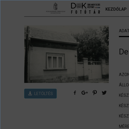
Ugrás a tartalomra
KEZDŐLAP
ADA
De
AZON
ÁLL
LETÖLTÉS
KÉSZ
KÉSZ
KÉSZ
MÉRE