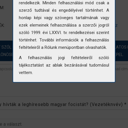
rendelkezik. Minden felhasználási mód csak a
Épületkép
UM:
szerző tudtával és engedélyével történhet. A
Változó településkép
honlap képi vagy szöveges tartalmának vagy
KELETTERV
épület kép
utcakép
lakóház
ezek elemeinek felhasználása a szerzői jogról
ÉK:
szóló 1999. évi LXXVI. tv. rendelkezései szerint
történhet. További információk a felhasználás
T SZÓL HOZZÁ?! ÖRÖMMEL FOGADJUK A FOTÓINKKAL KAPCSOLATOS 
feltételeiről a Rólunk menüpontban olvashatók.
LÖNÖSEN AZOKBAN AZ ESETEKBEN, AHOL „NINCS ADAT” SZEREPEL.
A felhasználás jogi feltételeiről szóló
tájékoztatást az ablak bezárásával tudomásul
vettem.
revétel
*
 hívták a leghíresebb magyar focistát? (Vezetéknvév)
*
be a választ.