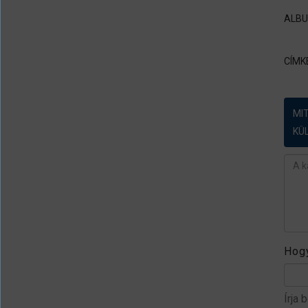
ALB
CÍMK
MI
KÜ
Ész
Hogy
Írja 