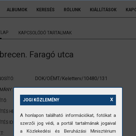
ALBUMOK
KERESÉS
RÓLUNK
KIÁLLÍTÁSOK
KAP
TLAP
KAPCSOLÓDÓ TARTALMAK
brecen. Faragó utca
DOK/OÉMT/Keletterv/10480/131
OSÍTÓ:
Tervdokumentációból
OMÁNY:
X
nincs adat
JOGI KÖZLEMÉNY
ÍTŐ:
Debrecen
ÍTÉS HELYE:
A honlapon található információkat, fotókat a
nincs adat
ÍTÉS IDEJE:
szerzői jog védi, a portál tartalmának jogaival
a Közlekedési és Beruházási Minisztérium
nem standard méretre vágott fotó
T: