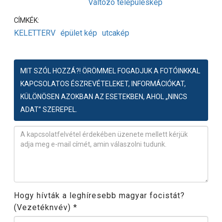
Változó településkép
CÍMKÉK:
KELETTERV
épület kép
utcakép
MIT SZÓL HOZZÁ?! ÖRÖMMEL FOGADJUK A FOTÓINKKAL
KAPCSOLATOS ÉSZREVÉTELEKET, INFORMÁCIÓKAT,
KÜLÖNÖSEN AZOKBAN AZ ESETEKBEN, AHOL „NINCS
ADAT” SZEREPEL.
Észrevétel
*
Hogy hívták a leghíresebb magyar focistát?
(Vezetéknvév)
*