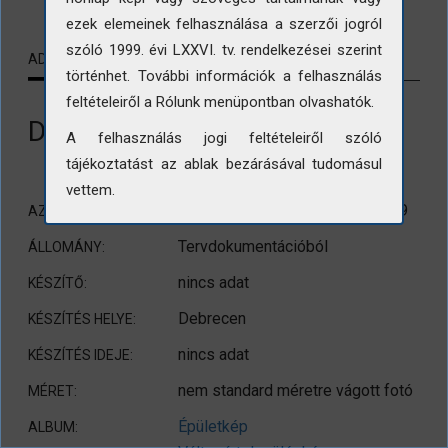
ezek elemeinek felhasználása a szerzői jogról
szóló 1999. évi LXXVI. tv. rendelkezései szerint
ADATLAP
KAPCSOLÓDÓ TARTALMAK
történhet. További információk a felhasználás
feltételeiről a Rólunk menüpontban olvashatók.
Debrecen. Gólya utca 13.
A felhasználás jogi feltételeiről szóló
tájékoztatást az ablak bezárásával tudomásul
vettem.
DOK/OÉMT/Keletterv/10480/99
AZONOSÍTÓ:
Tervdokumentációból
ÁLLOMÁNY:
nincs adat
KÉSZÍTŐ:
Debrecen
KÉSZÍTÉS HELYE:
nincs adat
KÉSZÍTÉS IDEJE:
nem standard méretre vágott fotó
MÉRET:
Épületkép
ALBUM: