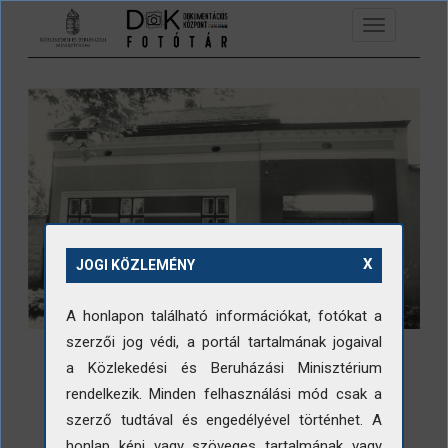
Ugrás a tartalomra
Toggle
navigation
X
JOGI KÖZLEMÉNY
A honlapon található információkat, fotókat a
szerzői jog védi, a portál tartalmának jogaival
a Közlekedési és Beruházási Minisztérium
rendelkezik. Minden felhasználási mód csak a
szerző tudtával és engedélyével történhet. A
LETÖLTÉS
honlap képi vagy szöveges tartalmának vagy