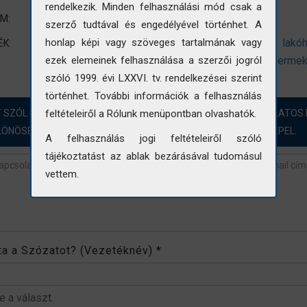
rendelkezik. Minden felhasználási mód csak a
Látkép
UM:
szerző tudtával és engedélyével történhet. A
villanyoszlop
villanyvezeték
lakóépület
lakó
honlap képi vagy szöveges tartalmának vagy
ÉK:
motorkerékpár
motorbicikli
motoros
gyerme
ezek elemeinek felhasználása a szerzői jogról
szóló 1999. évi LXXVI. tv. rendelkezései szerint
történhet. További információk a felhasználás
T SZÓL HOZZÁ?! ÖRÖMMEL FOGADJUK A FOTÓINKKAL KAPCSOLATOS 
feltételeiről a Rólunk menüpontban olvashatók.
LÖNÖSEN AZOKBAN AZ ESETEKBEN, AHOL „NINCS ADAT” SZEREPEL.
A felhasználás jogi feltételeiről szóló
tájékoztatást az ablak bezárásával tudomásul
vettem.
revétel
*
rta a Szózatot? (Vezetéknév)
*
be a választ.