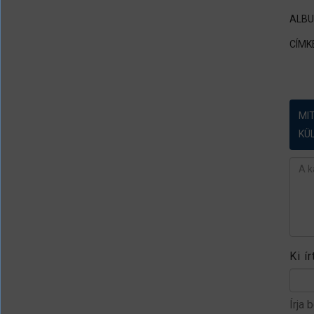
ALB
CÍMK
MI
KÜ
Ész
Ki í
Írja 