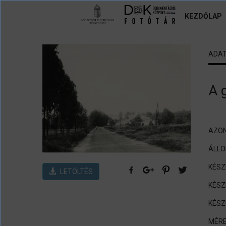
Ugrás a tartalomra
KEZDŐLAP
ADA
A 
AZON
ÁLL
KÉSZ
LETÖLTÉS
KÉSZ
KÉSZ
MÉRE