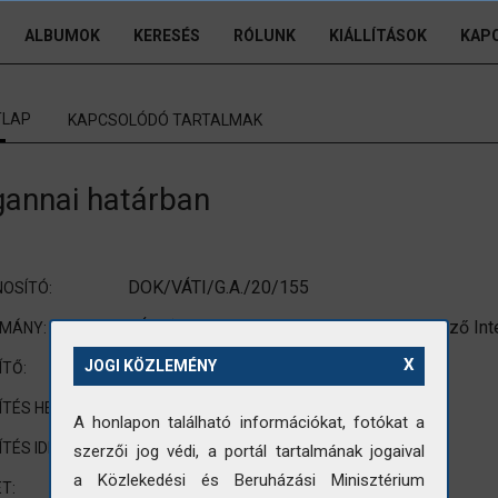
ALBUMOK
KERESÉS
RÓLUNK
KIÁLLÍTÁSOK
KAP
TLAP
KAPCSOLÓDÓ TARTALMAK
gannai határban
DOK/VÁTI/G.A./20/155
OSÍTÓ:
VÁTI (Városépítési Tudományos és Tervező Int
OMÁNY:
X
Gazda Anikó
JOGI KÖZLEMÉNY
ÍTŐ:
Ganna
ÍTÉS HELYE:
A honlapon található információkat, fotókat a
1983
ÍTÉS IDEJE:
szerzői jog védi, a portál tartalmának jogaival
a Közlekedési és Beruházási Minisztérium
nem standard méretre vágott fotó
T: