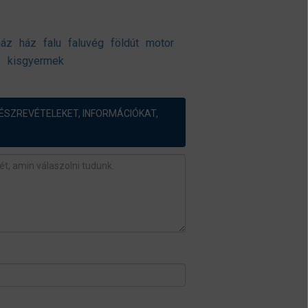
ház
ház
falu
faluvég
földút
motor
k
kisgyermek
ÉSZREVÉTELEKET, INFORMÁCIÓKAT,