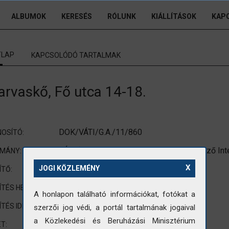
ALBUMOK
KERESÉS
RÓLUNK
KIÁLLÍTÁSOK
KAP
TLAP
KAPCSOLÓDÓ TARTALMAK
arvaskő, Fő utca 14-18.
DOK/VÁTI/G.A./11/860
OSÍTÓ:
VÁTI (Városépítési Tudományos és Tervező Int
OMÁNY:
X
Gazda Anikó
JOGI KÖZLEMÉNY
ÍTŐ:
Szarvaskő
ÍTÉS HELYE:
A honlapon található információkat, fotókat a
1985
ÍTÉS IDEJE:
szerzői jog védi, a portál tartalmának jogaival
a Közlekedési és Beruházási Minisztérium
nem standard méretre vágott fotó
T: