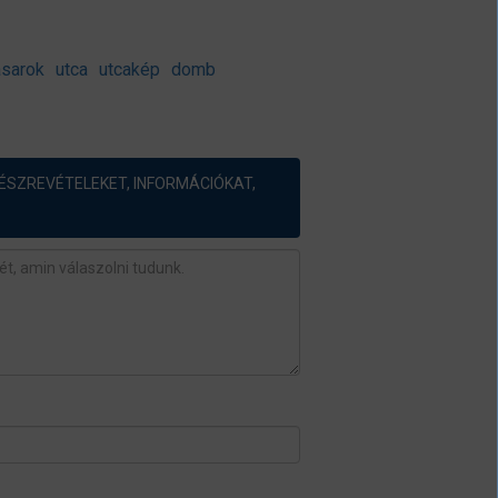
asarok
utca
utcakép
domb
ÉSZREVÉTELEKET, INFORMÁCIÓKAT,