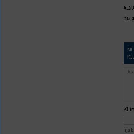
ALB
CÍMK
MI
KÜ
Ész
Ki í
Írja 