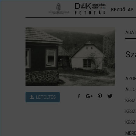
Ugrás a tartalomra
KEZDŐLAP
ADA
Sz
AZON
ÁLL
LETÖLTÉS
KÉSZ
KÉSZ
KÉSZ
MÉRE