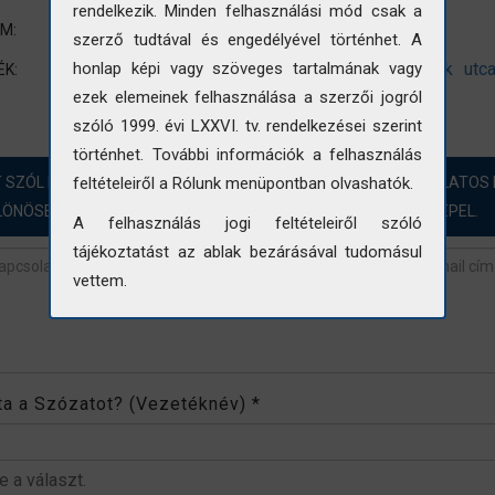
rendelkezik. Minden felhasználási mód csak a
Épületkép
UM:
szerző tudtával és engedélyével történhet. A
lakóépület
lakóház
ház
sarokház
sarok
utc
honlap képi vagy szöveges tartalmának vagy
ÉK:
domboldal
köd
ezek elemeinek felhasználása a szerzői jogról
szóló 1999. évi LXXVI. tv. rendelkezései szerint
történhet. További információk a felhasználás
T SZÓL HOZZÁ?! ÖRÖMMEL FOGADJUK A FOTÓINKKAL KAPCSOLATOS 
feltételeiről a Rólunk menüpontban olvashatók.
LÖNÖSEN AZOKBAN AZ ESETEKBEN, AHOL „NINCS ADAT” SZEREPEL.
A felhasználás jogi feltételeiről szóló
tájékoztatást az ablak bezárásával tudomásul
vettem.
revétel
*
rta a Szózatot? (Vezetéknév)
*
be a választ.