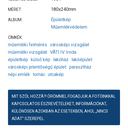
180x240mm
MÉRET:
Épületkép
ALBUM:
Műemlékvédelem
CÍMKÉK:
műemléki felmérés
városképi vizsgálat
műemléki vizsgálat
VÁTI IV. Iroda
épületkép
külső kép
lakóház
lakóépület
városképi jelentőségű épület
parasztház
népi emlék
tornác
utcakép
MIT SZÓL HOZZÁ?! ÖRÖMMEL FOGADJUK A FOTÓINKKAL
KAPCSOLATOS ÉSZREVÉTELEKET, INFORMÁCIÓKAT,
KÜLÖNÖSEN AZOKBAN AZ ESETEKBEN, AHOL „NINCS
ADAT” SZEREPEL.