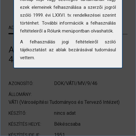
LETÖLTÉS
ezek elemeinek felhasználása a szerzői jogról
szóló 1999. évi LXXVI. tv. rendelkezései szerint
történhet. További információk a felhasználás
ADATLAP
KAPCSOLÓDÓ TARTALMAK
feltételeiről a Rólunk menüpontban olvashatók.
A felhasználás jogi feltételeiről szóló
A békéscsabai Szigetvári utca
tájékoztatást az ablak bezárásával tudomásul
43. szám alatti parasztház
vettem.
DOK/VÁTI/MV/9/46
AZONOSÍTÓ:
ÁLLOMÁNY:
VÁTI (Városépítési Tudományos és Tervező Intézet)
nincs adat
KÉSZÍTŐ:
Békéscsaba
KÉSZÍTÉS HELYE:
1951
KÉSZÍTÉS IDEJE: