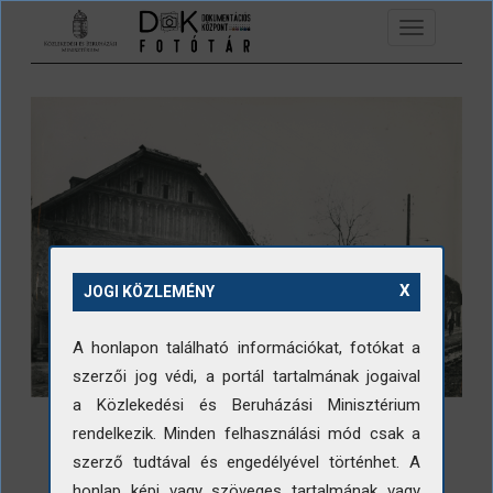
Ugrás a tartalomra
Toggle
navigation
X
JOGI KÖZLEMÉNY
A honlapon található információkat, fotókat a
szerzői jog védi, a portál tartalmának jogaival
a Közlekedési és Beruházási Minisztérium
rendelkezik. Minden felhasználási mód csak a
szerző tudtával és engedélyével történhet. A
honlap képi vagy szöveges tartalmának vagy