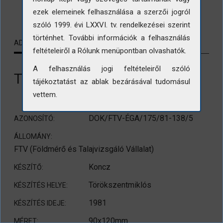
LETÖLTÉS
ezek elemeinek felhasználása a szerzői jogról
szóló 1999. évi LXXVI. tv. rendelkezései szerint
történhet. További információk a felhasználás
ADATLAP
KAPCSOLÓDÓ TARTALMAK
feltételeiről a Rólunk menüpontban olvashatók.
A felhasználás jogi feltételeiről szóló
Törökszentmiklósi utcakép
tájékoztatást az ablak bezárásával tudomásul
vettem.
DOK/FTV-ÉGA/175/81-138/5
AZONOSÍTÓ:
ÁLLOMÁNY:
FTV (Földmérő és Talajvizsgáló Vállalat)
Koncz
KÉSZÍTŐ:
Törökszentmiklós
KÉSZÍTÉS HELYE:
1981
KÉSZÍTÉS IDEJE:
90x120mm
MÉRET: