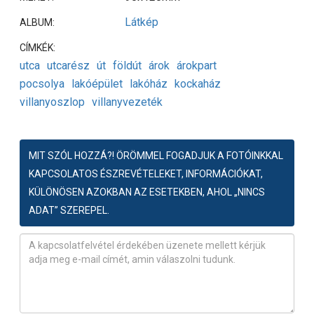
Látkép
ALBUM:
CÍMKÉK:
utca
utcarész
út
földút
árok
árokpart
pocsolya
lakóépület
lakóház
kockaház
villanyoszlop
villanyvezeték
MIT SZÓL HOZZÁ?! ÖRÖMMEL FOGADJUK A FOTÓINKKAL
KAPCSOLATOS ÉSZREVÉTELEKET, INFORMÁCIÓKAT,
KÜLÖNÖSEN AZOKBAN AZ ESETEKBEN, AHOL „NINCS
ADAT” SZEREPEL.