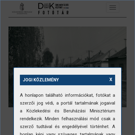
Ugrás a tartalomra
Toggle
navigation
X
JOGI KÖZLEMÉNY
A honlapon található információkat, fotókat a
szerzői jog védi, a portál tartalmának jogaival
a Közlekedési és Beruházási Minisztérium
rendelkezik. Minden felhasználási mód csak a
szerző tudtával és engedélyével történhet. A
honlap képi vagy szöveges tartalmának vagy