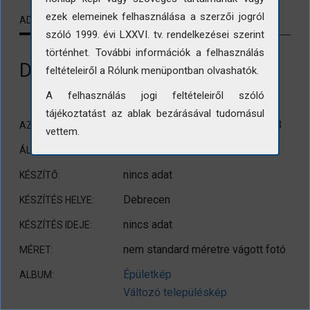
ezek elemeinek felhasználása a szerzői jogról
ADATLAP
KAPCSOLÓDÓ TARTALMAK
szóló 1999. évi LXXVI. tv. rendelkezései szerint
történhet. További információk a felhasználás
Debrecen. Sarok utca 8.
feltételeiről a Rólunk menüpontban olvashatók.
A felhasználás jogi feltételeiről szóló
tájékoztatást az ablak bezárásával tudomásul
DOK/OÉMT/Keletterv/10480/43
AZONOSÍTÓ:
vettem.
Tervdokumentációból
ÁLLOMÁNY:
nincs adat
KÉSZÍTŐ:
Debrecen
KÉSZÍTÉS HELYE:
nincs adat
KÉSZÍTÉS IDEJE:
nem standard méretre vágott fotó
MÉRET:
Épületkép
ALBUM:
Változó településkép