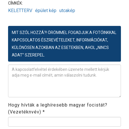
CÍMKÉK:
KELETTERV
épület kép
utcakép
MIT SZÓL HOZZÁ?! ÖRÖMMEL FOGADJUK A FOTÓINKKAL
KAPCSOLATOS ÉSZREVÉTELEKET, INFORMÁCIÓKAT,
KÜLÖNÖSEN AZOKBAN AZ ESETEKBEN, AHOL „NINCS
ADAT” SZEREPEL.
Észrevétel
*
Hogy hívták a leghíresebb magyar focistát?
(Vezetéknvév)
*