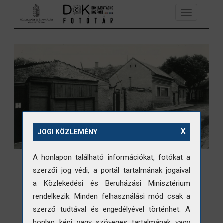
Ugrás a tartalomra
Toggle
navigation
X
JOGI KÖZLEMÉNY
A honlapon található információkat, fotókat a
szerzői jog védi, a portál tartalmának jogaival
a Közlekedési és Beruházási Minisztérium
rendelkezik. Minden felhasználási mód csak a
LETÖLTÉS
szerző tudtával és engedélyével történhet. A
honlap képi vagy szöveges tartalmának vagy