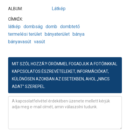
Látkép
ALBUM:
CÍMKÉK:
látkép
dombság
domb
dombtető
termelési terület
bányaterület
bánya
bányavasút
vasút
MIT SZÓL HOZZÁ?! ÖRÖMMEL FOGADJUK A FOTÓINKKAL
KAPCSOLATOS ÉSZREVÉTELEKET, INFORMÁCIÓKAT,
KÜLÖNÖSEN AZOKBAN AZ ESETEKBEN, AHOL „NINCS
ADAT” SZEREPEL.