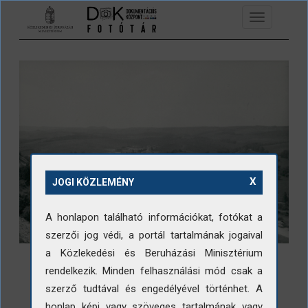
Ugrás a tartalomra
Toggle
navigation
X
JOGI KÖZLEMÉNY
A honlapon található információkat, fotókat a
szerzői jog védi, a portál tartalmának jogaival
a Közlekedési és Beruházási Minisztérium
rendelkezik. Minden felhasználási mód csak a
szerző tudtával és engedélyével történhet. A
honlap képi vagy szöveges tartalmának vagy