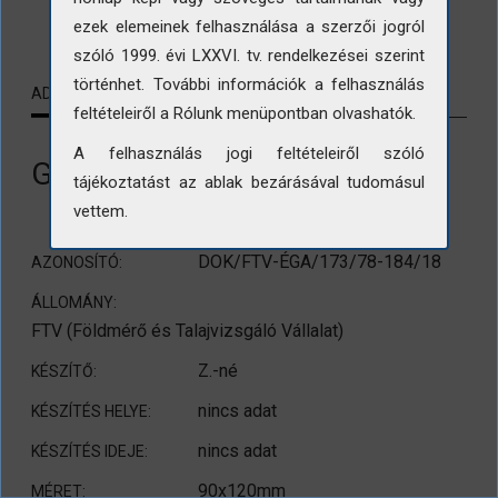
LETÖLTÉS
ezek elemeinek felhasználása a szerzői jogról
szóló 1999. évi LXXVI. tv. rendelkezései szerint
történhet. További információk a felhasználás
ADATLAP
KAPCSOLÓDÓ TARTALMAK
feltételeiről a Rólunk menüpontban olvashatók.
A felhasználás jogi feltételeiről szóló
Ganz-Mávag
tájékoztatást az ablak bezárásával tudomásul
vettem.
DOK/FTV-ÉGA/173/78-184/18
AZONOSÍTÓ:
ÁLLOMÁNY:
FTV (Földmérő és Talajvizsgáló Vállalat)
Z.-né
KÉSZÍTŐ:
nincs adat
KÉSZÍTÉS HELYE:
nincs adat
KÉSZÍTÉS IDEJE:
90x120mm
MÉRET: