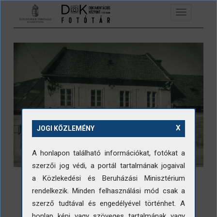
Ugrás a tartalomra
Toggle
navigation
X
JOGI KÖZLEMÉNY
A honlapon található információkat, fotókat a
szerzői jog védi, a portál tartalmának jogaival
a Közlekedési és Beruházási Minisztérium
rendelkezik. Minden felhasználási mód csak a
szerző tudtával és engedélyével történhet. A
honlap képi vagy szöveges tartalmának vagy
LETÖLTÉS