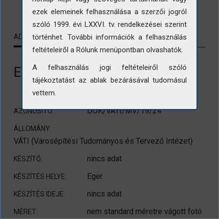
ezek elemeinek felhasználása a szerzői jogról
szóló 1999. évi LXXVI. tv. rendelkezései szerint
történhet. További információk a felhasználás
ADATLAP
KAPCSOLÓDÓ TARTALMAK
feltételeiről a Rólunk menüpontban olvashatók.
A felhasználás jogi feltételeiről szóló
Eger. Dobó u. 1.
tájékoztatást az ablak bezárásával tudomásul
vettem.
DOK/VÁTI/MV/19/24
AZONOSÍTÓ:
ÁLLOMÁNY:
VÁTI (Városépítési Tudományos és Tervező Intézet)
nincs adat
KÉSZÍTŐ:
Eger
KÉSZÍTÉS HELYE:
nincs adat
KÉSZÍTÉS IDEJE:
nem standard méretre vágott fotó
MÉRET: