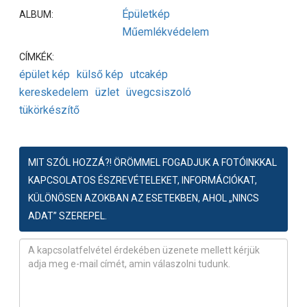
Épületkép
ALBUM:
Műemlékvédelem
CÍMKÉK:
épület kép
külső kép
utcakép
kereskedelem
üzlet
üvegcsiszoló
tükörkészítő
MIT SZÓL HOZZÁ?! ÖRÖMMEL FOGADJUK A FOTÓINKKAL
KAPCSOLATOS ÉSZREVÉTELEKET, INFORMÁCIÓKAT,
KÜLÖNÖSEN AZOKBAN AZ ESETEKBEN, AHOL „NINCS
ADAT” SZEREPEL.