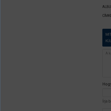
ALB
CÍMK
MI
KÜ
Ész
Hogy
Írja 