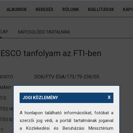
ALBUMOK
KERESÉS
RÓLUNK
KIÁLLÍTÁSOK
KAP
TLAP
KAPCSOLÓDÓ TARTALMAK
ESCO tanfolyam az FTI-ben
DOK/FTV-ÉGA/173/79-236/05
OSÍTÓ:
FTV (Földmérő és Talajvizsgáló Vállalat)
OMÁNY:
X
Koncz
JOGI KÖZLEMÉNY
ÍTŐ:
Budapest
ÍTÉS HELYE:
A honlapon található információkat, fotókat a
1979
ÍTÉS IDEJE:
szerzői jog védi, a portál tartalmának jogaival
a Közlekedési és Beruházási Minisztérium
90x120mm
T: