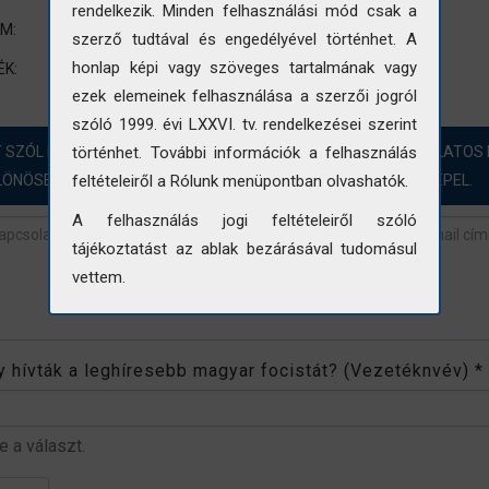
rendelkezik. Minden felhasználási mód csak a
Életkép
UM:
szerző tudtával és engedélyével történhet. A
UNESCO
FTI
tanfolyam
emberek
honlap képi vagy szöveges tartalmának vagy
ÉK:
ezek elemeinek felhasználása a szerzői jogról
szóló 1999. évi LXXVI. tv. rendelkezései szerint
T SZÓL HOZZÁ?! ÖRÖMMEL FOGADJUK A FOTÓINKKAL KAPCSOLATOS 
történhet. További információk a felhasználás
LÖNÖSEN AZOKBAN AZ ESETEKBEN, AHOL „NINCS ADAT” SZEREPEL.
feltételeiről a Rólunk menüpontban olvashatók.
A felhasználás jogi feltételeiről szóló
tájékoztatást az ablak bezárásával tudomásul
vettem.
revétel
*
 hívták a leghíresebb magyar focistát? (Vezetéknvév)
*
be a választ.