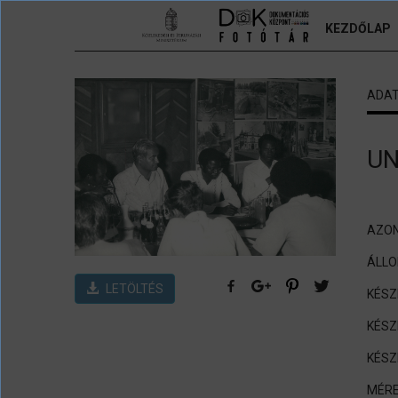
Ugrás a tartalomra
KEZDŐLAP
ADA
UN
AZON
ÁLL
LETÖLTÉS
KÉSZ
KÉSZ
KÉSZ
MÉRE