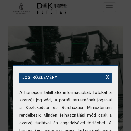
Ugrás a tartalomra
Toggle
navigation
X
JOGI KÖZLEMÉNY
A honlapon található információkat, fotókat a
szerzői jog védi, a portál tartalmának jogaival
a Közlekedési és Beruházási Minisztérium
rendelkezik. Minden felhasználási mód csak a
szerző tudtával és engedélyével történhet. A
honlap képi vagy szöveges tartalmának vagy