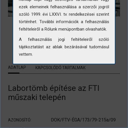
ezek elemeinek felhasználása a szerzői jogról
szóló 1999. évi LXXVI. tv. rendelkezései szerint
történhet. További információk a felhasználás
feltételeiről a Rólunk menüpontban olvashatók.
A felhasználás jogi feltételeiről szóló
LETÖLTÉS
tájékoztatást az ablak bezárásával tudomásul
vettem.
ADATLAP
KAPCSOLÓDÓ TARTALMAK
Labortömb építése az FTI
műszaki telepén
DOK/FTV-ÉGA/173/79-215a/09
AZONOSÍTÓ: