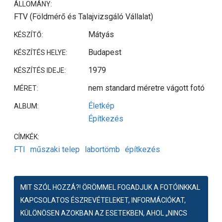
ÁLLOMÁNY:
FTV (Földmérő és Talajvizsgáló Vállalat)
Mátyás
KÉSZÍTŐ:
Budapest
KÉSZÍTÉS HELYE:
1979
KÉSZÍTÉS IDEJE:
nem standard méretre vágott fotó
MÉRET:
Életkép
ALBUM:
Építkezés
CÍMKÉK:
FTI
műszaki telep
labortömb
építkezés
MIT SZÓL HOZZÁ?! ÖRÖMMEL FOGADJUK A FOTÓINKKAL
KAPCSOLATOS ÉSZREVÉTELEKET, INFORMÁCIÓKAT,
KÜLÖNÖSEN AZOKBAN AZ ESETEKBEN, AHOL „NINCS