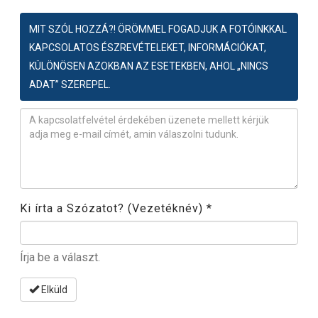
MIT SZÓL HOZZÁ?! ÖRÖMMEL FOGADJUK A FOTÓINKKAL
KAPCSOLATOS ÉSZREVÉTELEKET, INFORMÁCIÓKAT,
KÜLÖNÖSEN AZOKBAN AZ ESETEKBEN, AHOL „NINCS
ADAT” SZEREPEL.
Észrevétel
*
Ki írta a Szózatot? (Vezetéknév)
*
Írja be a választ.
Elküld