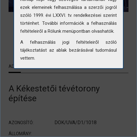
ezek elemeinek felhasználása a szerzői jogról
szóló 1999. évi LXXVI. tv. rendelkezései szerint
történhet. További információk a felhasználás
feltételeiről a Rólunk menüpontban olvashatók.
A felhasználás jogi feltételeiről szóló
LETÖLTÉS
tájékoztatást az ablak bezárásával tudomásul
vettem.
ADATLAP
KAPCSOLÓDÓ TARTALMAK
A Kékestetői tévétorony
építése
DOK/UVA/D1/1018
AZONOSÍTÓ:
ÁLLOMÁNY: