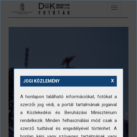
Ugrás a tartalomra
Toggle
navigation
X
JOGI KÖZLEMÉNY
A honlapon található információkat, fotókat a
szerzői jog védi, a portál tartalmának jogaival
a Közlekedési és Beruházási Minisztérium
rendelkezik. Minden felhasználási mód csak a
szerző tudtával és engedélyével történhet. A
honlap képi vagy szöveges tartalmának vagy