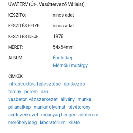
UVATERV (Út-, Vasúttervező Vállalat)
nincs adat
KÉSZÍTŐ:
nincs adat
KÉSZÍTÉS HELYE:
1978
KÉSZÍTÉS IDEJE:
54x54mm
MÉRET:
Épületkép
ALBUM:
Mérnöki műtárgy
CÍMKÉK:
infrastruktúra fejlesztése
építkezés
torony
perem
daru
vasbeton vázszerkezet
állvány
munka
pillanatkép
munkafolyamat
tévétorony
acélszerkezet
műanyag henger
adóterem
mérőhelyiség
laboratórium
kilátó