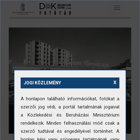
Ugrás a tartalomra
Toggle
navigation
X
JOGI KÖZLEMÉNY
A honlapon található információkat, fotókat a
szerzői jog védi, a portál tartalmának jogaival
a Közlekedési és Beruházási Minisztérium
rendelkezik. Minden felhasználási mód csak a
szerző tudtával és engedélyével történhet. A
honlap képi vagy szöveges tartalmának vagy