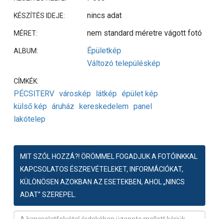
nincs adat
KÉSZÍTÉS IDEJE:
nem standard méretre vágott fotó
MÉRET:
Épületkép
ALBUM:
Változó településkép
CÍMKÉK:
PÉCSITERV
városkép
látkép
épület kép
külső kép
áruház
kereskedelem
panel
lakótelep
MIT SZÓL HOZZÁ?! ÖRÖMMEL FOGADJUK A FOTÓINKKAL
KAPCSOLATOS ÉSZREVÉTELEKET, INFORMÁCIÓKAT,
KÜLÖNÖSEN AZOKBAN AZ ESETEKBEN, AHOL „NINCS
ADAT” SZEREPEL.