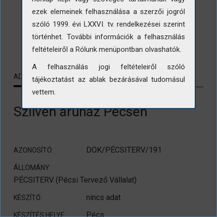
ezek elemeinek felhasználása a szerzői jogról
szóló 1999. évi LXXVI. tv. rendelkezései szerint
történhet. További információk a felhasználás
LETÖLTÉS
feltételeiről a Rólunk menüpontban olvashatók.
A felhasználás jogi feltételeiről szóló
ADATLAP
KAPCSOLÓDÓ TARTALMAK
tájékoztatást az ablak bezárásával tudomásul
vettem.
Szliven áruház Pécsen
DOK/PÉCSITERV/191
AZONOSÍTÓ:
ÁLLOMÁNY:
PÉCSITERV (Pécsi Tervező Vállalat)
nincs adat
KÉSZÍTŐ:
Pécs
KÉSZÍTÉS HELYE: