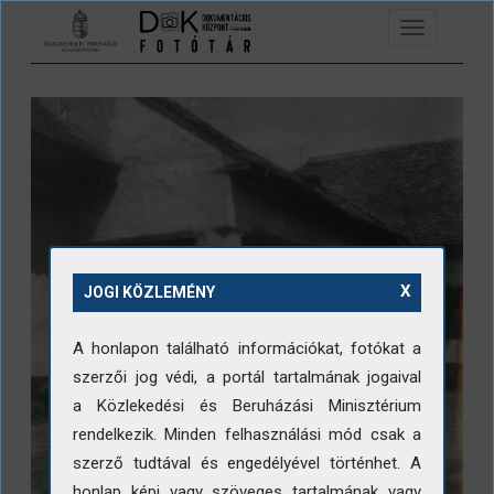
Ugrás a tartalomra
Toggle
navigation
X
JOGI KÖZLEMÉNY
A honlapon található információkat, fotókat a
szerzői jog védi, a portál tartalmának jogaival
a Közlekedési és Beruházási Minisztérium
rendelkezik. Minden felhasználási mód csak a
szerző tudtával és engedélyével történhet. A
honlap képi vagy szöveges tartalmának vagy