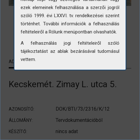
ezek elemeinek felhasználása a szerzői jogról
szóló 1999. évi LXXVI. tv. rendelkezései szerint
történhet. További információk a felhasználás
feltételeiről a Rólunk menüpontban olvashatók.
LETÖLTÉS
A felhasználás jogi feltételeiről szóló
tájékoztatást az ablak bezárásával tudomásul
vettem.
ADATLAP
KAPCSOLÓDÓ TARTALMAK
Kecskemét. Zimay L. utca 5.
DOK/BTI/73/2316/K/12
AZONOSÍTÓ:
Tervdokumentációból
ÁLLOMÁNY:
nincs adat
KÉSZÍTŐ: