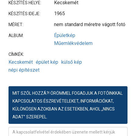
Kecskemét
KÉSZÍTÉS HELYE:
1965
KÉSZÍTÉS IDEJE:
nem standard méretre vágott fotó
MÉRET:
Épületkép
ALBUM:
Műemlékvédelem
CÍMKÉK:
Kecskemét
épület kép
külső kép
népi építészet
MIT SZÓL HOZZÁ?! ÖRÖMMEL FOGADJUK A FOTÓINKKAL
KAPCSOLATOS ÉSZREVÉTELEKET, INFORMÁCIÓKAT,
KÜLÖNÖSEN AZOKBAN AZ ESETEKBEN, AHOL „NINCS
ADAT” SZEREPEL.