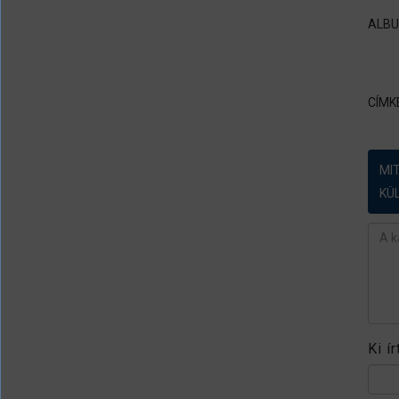
ALB
CÍMK
MI
KÜ
Ész
Ki í