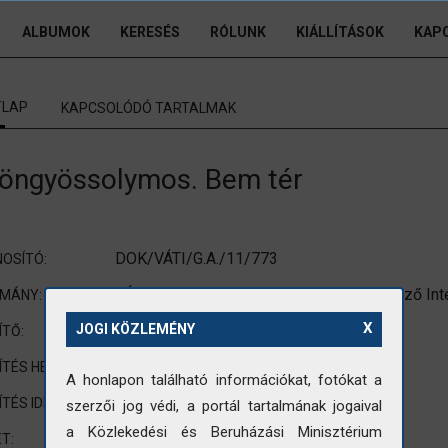
ALBUMOK
KERESÉS
RÓLUNK
KIÁLLÍTÁSOK
KAP
TLAP
KAPCSOLÓDÓ TARTALMAK
öngyössolymos. Bem tér
DOK/VÁTI/G.A./11/773
OSÍTÓ:
VÁTI (Városépítési Tudományos és Tervező Int
OMÁNY:
X
Gazda Anikó
JOGI KÖZLEMÉNY
ÍTŐ:
Gyöngyössolymos
ÍTÉS HELYE:
A honlapon található információkat, fotókat a
1979
ÍTÉS IDEJE:
szerzői jog védi, a portál tartalmának jogaival
a Közlekedési és Beruházási Minisztérium
nem standard méretre vágott fotó
T: