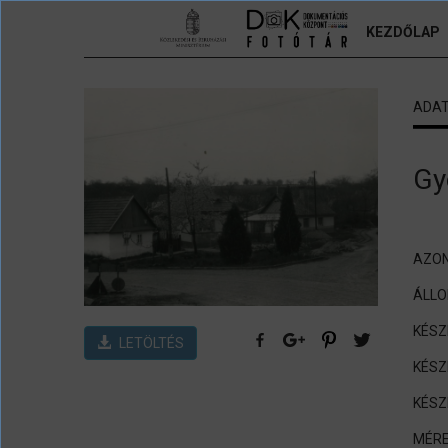
Ugrás a tartalomra
KEZDŐLAP
ADA
Gy
AZON
ÁLL
KÉSZ
LETÖLTÉS
KÉSZ
KÉSZ
MÉRE