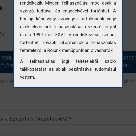
rendelkezik. Minden felhasználási mód csak a
Épületkép
UM:
szerző tudtával és engedélyével történhet. A
Változó településkép
honlap képi vagy szöveges tartalmának vagy
Műemlékvédelem
ezek elemeinek felhasználása a szerzői jogról
épület kép
külső kép
utcakép
szóló 1999. évi LXXVI. tv. rendelkezései szerint
ÉK:
történhet. További információk a felhasználás
feltételeiről a Rólunk menüpontban olvashatók.
T SZÓL HOZZÁ?! ÖRÖMMEL FOGADJUK A FOTÓINKKAL KAPCSOLATOS 
A felhasználás jogi feltételeiről szóló
LÖNÖSEN AZOKBAN AZ ESETEKBEN, AHOL „NINCS ADAT” SZEREPEL.
tájékoztatást az ablak bezárásával tudomásul
vettem.
revétel
*
rta a Szózatot? (Vezetéknév)
*