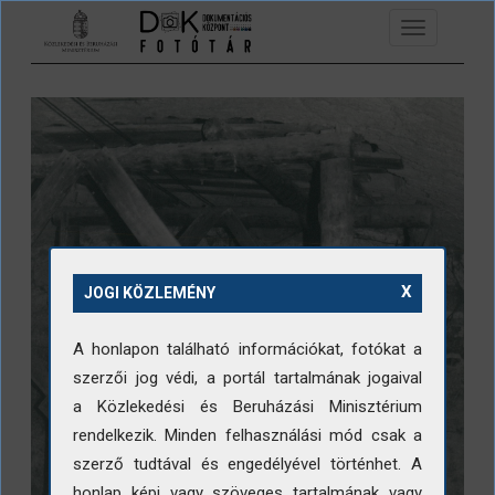
Ugrás a tartalomra
Toggle
navigation
X
JOGI KÖZLEMÉNY
A honlapon található információkat, fotókat a
szerzői jog védi, a portál tartalmának jogaival
a Közlekedési és Beruházási Minisztérium
rendelkezik. Minden felhasználási mód csak a
szerző tudtával és engedélyével történhet. A
honlap képi vagy szöveges tartalmának vagy