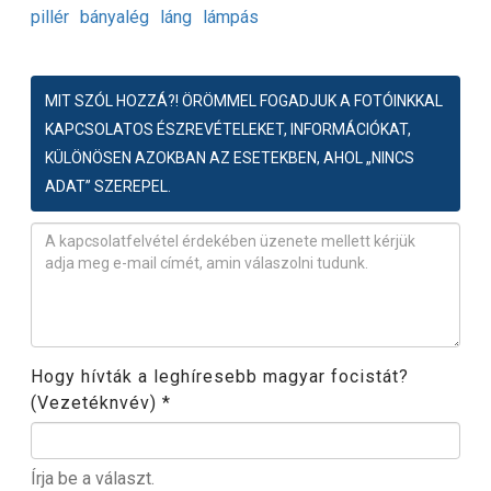
pillér
bányalég
láng
lámpás
MIT SZÓL HOZZÁ?! ÖRÖMMEL FOGADJUK A FOTÓINKKAL
KAPCSOLATOS ÉSZREVÉTELEKET, INFORMÁCIÓKAT,
KÜLÖNÖSEN AZOKBAN AZ ESETEKBEN, AHOL „NINCS
ADAT” SZEREPEL.
Észrevétel
*
Hogy hívták a leghíresebb magyar focistát?
(Vezetéknvév)
*
Írja be a választ.