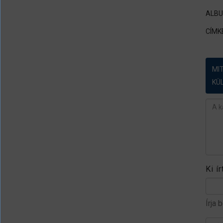
ALB
CÍMK
MI
KÜ
Ész
Ki í
Írja 