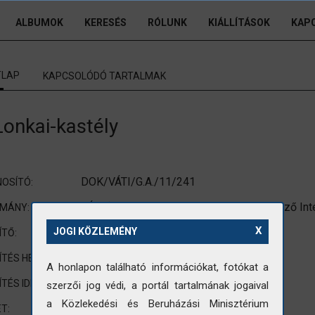
ALBUMOK
KERESÉS
RÓLUNK
KIÁLLÍTÁSOK
KAP
TLAP
KAPCSOLÓDÓ TARTALMAK
Lonkai-kastély
DOK/VÁTI/G.A./11/241
OSÍTÓ:
VÁTI (Városépítési Tudományos és Tervező Int
OMÁNY:
X
Gazda Anikó
JOGI KÖZLEMÉNY
ÍTŐ:
Mátyásdomb
ÍTÉS HELYE:
A honlapon található információkat, fotókat a
1983
ÍTÉS IDEJE:
szerzői jog védi, a portál tartalmának jogaival
a Közlekedési és Beruházási Minisztérium
nem standard méretre vágott fotó
T: