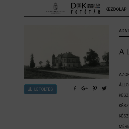
Ugrás a tartalomra
KEZDŐLAP
ADA
A 
AZON
ÁLL
LETÖLTÉS
KÉSZ
KÉSZ
KÉSZ
MÉRE