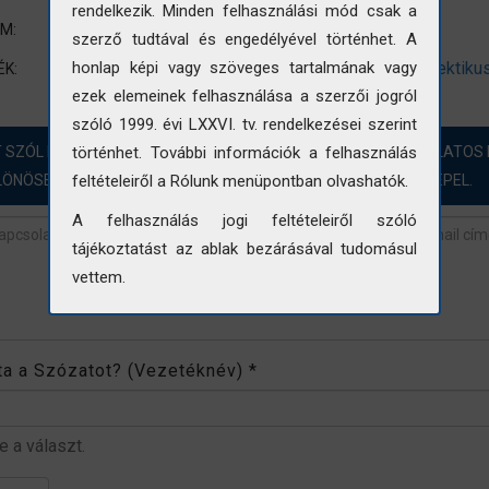
rendelkezik. Minden felhasználási mód csak a
Látkép
UM:
szerző tudtával és engedélyével történhet. A
kastély
torony
saroktorony
kupola
eklektiku
honlap képi vagy szöveges tartalmának vagy
ÉK:
ezek elemeinek felhasználása a szerzői jogról
szóló 1999. évi LXXVI. tv. rendelkezései szerint
T SZÓL HOZZÁ?! ÖRÖMMEL FOGADJUK A FOTÓINKKAL KAPCSOLATOS 
történhet. További információk a felhasználás
LÖNÖSEN AZOKBAN AZ ESETEKBEN, AHOL „NINCS ADAT” SZEREPEL.
feltételeiről a Rólunk menüpontban olvashatók.
A felhasználás jogi feltételeiről szóló
tájékoztatást az ablak bezárásával tudomásul
vettem.
revétel
*
rta a Szózatot? (Vezetéknév)
*
be a választ.