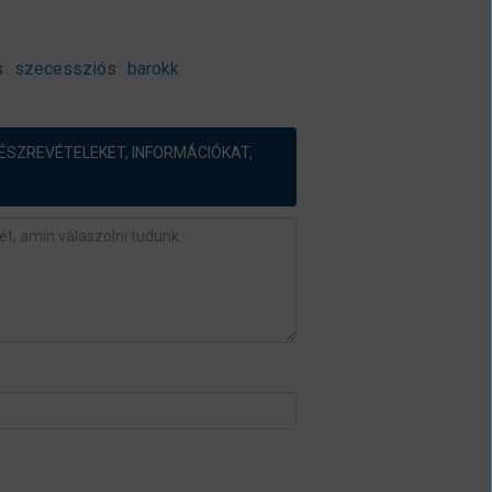
s
szecessziós
barokk
ÉSZREVÉTELEKET, INFORMÁCIÓKAT,