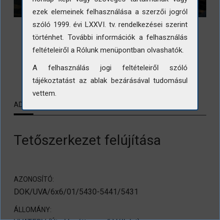
ezek elemeinek felhasználása a szerzői jogról
szóló 1999. évi LXXVI. tv. rendelkezései szerint
történhet. További információk a felhasználás
feltételeiről a Rólunk menüpontban olvashatók.
LETÖLTÉS
A felhasználás jogi feltételeiről szóló
tájékoztatást az ablak bezárásával tudomásul
vettem.
ADATLAP
KAPCSOLÓDÓ TARTALMAK
Tetőszerkezet felújítása
AZONOSÍTÓ:
DOK/UVA/6x6/01/5430-5441/5431
ÁLLOMÁNY: