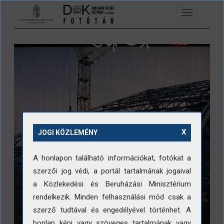
Ugrás a tartalomra
Toggle
navigation
X
JOGI KÖZLEMÉNY
A honlapon található információkat, fotókat a
szerzői jog védi, a portál tartalmának jogaival
a Közlekedési és Beruházási Minisztérium
rendelkezik. Minden felhasználási mód csak a
szerző tudtával és engedélyével történhet. A
honlap képi vagy szöveges tartalmának vagy