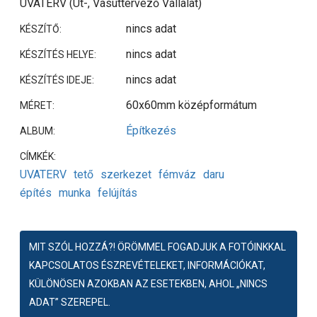
UVATERV (Út-, Vasúttervező Vállalat)
nincs adat
KÉSZÍTŐ:
nincs adat
KÉSZÍTÉS HELYE:
nincs adat
KÉSZÍTÉS IDEJE:
60x60mm középformátum
MÉRET:
Építkezés
ALBUM:
CÍMKÉK:
UVATERV
tető
szerkezet
fémváz
daru
építés
munka
felújítás
MIT SZÓL HOZZÁ?! ÖRÖMMEL FOGADJUK A FOTÓINKKAL
KAPCSOLATOS ÉSZREVÉTELEKET, INFORMÁCIÓKAT,
KÜLÖNÖSEN AZOKBAN AZ ESETEKBEN, AHOL „NINCS
ADAT” SZEREPEL.