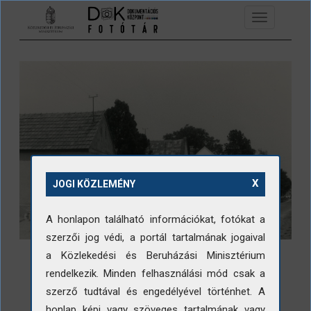
Ugrás a tartalomra
Toggle
navigation
X
JOGI KÖZLEMÉNY
A honlapon található információkat, fotókat a
szerzői jog védi, a portál tartalmának jogaival
a Közlekedési és Beruházási Minisztérium
rendelkezik. Minden felhasználási mód csak a
szerző tudtával és engedélyével történhet. A
honlap képi vagy szöveges tartalmának vagy
LETÖLTÉS