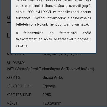
ezek elemeinek felhasználása a szerzői jogról
szóló 1999. évi LXXVI. tv. rendelkezései szerint
történhet. További információk a felhasználás
ADATLAP
KAPCSOLÓDÓ TARTALMAK
feltételeiről a Rólunk menüpontban olvashatók.
A felhasználás jogi feltételeiről szóló
Egeralja. Fő utca 75-73-71.
tájékoztatást az ablak bezárásával tudomásul
vettem.
DOK/VÁTI/G.A./20/199
AZONOSÍTÓ:
ÁLLOMÁNY:
VÁTI (Városépítési Tudományos és Tervező Intézet)
Gazda Anikó
KÉSZÍTŐ:
Egeralja
KÉSZÍTÉS HELYE:
1983
KÉSZÍTÉS IDEJE:
120x90mm
MÉRET: