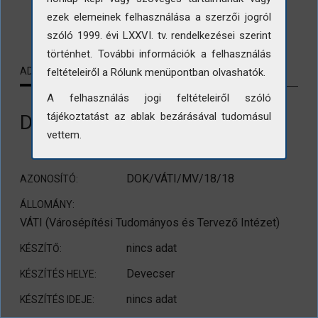
ezek elemeinek felhasználása a szerzői jogról
LETÖLTÉS
szóló 1999. évi LXXVI. tv. rendelkezései szerint
történhet. További információk a felhasználás
ADATLAP
KAPCSOLÓDÓ TARTALMAK
feltételeiről a Rólunk menüpontban olvashatók.
A felhasználás jogi feltételeiről szóló
tájékoztatást az ablak bezárásával tudomásul
Devecser. Bem utca 3.
vettem.
DOK/VÁTI/MV/18/18
AZONOSÍTÓ:
ÁLLOMÁNY:
VÁTI (Városépítési Tudományos és Tervező Intézet)
nincs adat
KÉSZÍTŐ:
Devecser
KÉSZÍTÉS HELYE:
nincs adat
KÉSZÍTÉS IDEJE: