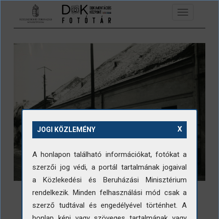
Ugrás a tartalomra
Toggle
navigation
X
JOGI KÖZLEMÉNY
A honlapon található információkat, fotókat a
szerzői jog védi, a portál tartalmának jogaival
a Közlekedési és Beruházási Minisztérium
rendelkezik. Minden felhasználási mód csak a
szerző tudtával és engedélyével történhet. A
honlap képi vagy szöveges tartalmának vagy