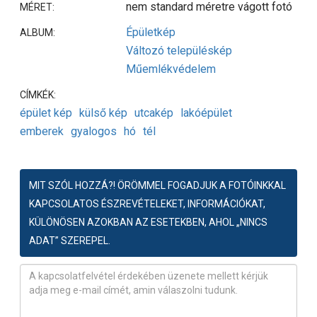
nem standard méretre vágott fotó
MÉRET:
Épületkép
ALBUM:
Változó településkép
Műemlékvédelem
CÍMKÉK:
épület kép
külső kép
utcakép
lakóépület
emberek
gyalogos
hó
tél
MIT SZÓL HOZZÁ?! ÖRÖMMEL FOGADJUK A FOTÓINKKAL
KAPCSOLATOS ÉSZREVÉTELEKET, INFORMÁCIÓKAT,
KÜLÖNÖSEN AZOKBAN AZ ESETEKBEN, AHOL „NINCS
ADAT” SZEREPEL.