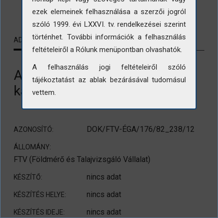
LETÖLTÉS
ezek elemeinek felhasználása a szerzői jogról
szóló 1999. évi LXXVI. tv. rendelkezései szerint
történhet. További információk a felhasználás
ADATLAP
KAPCSOLÓDÓ TARTALMAK
feltételeiről a Rólunk menüpontban olvashatók.
A felhasználás jogi feltételeiről szóló
A Delfin munka közben -
tájékoztatást az ablak bezárásával tudomásul
kavicsbánya
vettem.
DOK/FTV-ÉGA/176/82_238/12
AZONOSÍTÓ:
ÁLLOMÁNY:
FTV (Földmérő és Talajvizsgáló Vállalat)
nincs adat
KÉSZÍTŐ:
nincs adat
KÉSZÍTÉS HELYE:
nincs adat
KÉSZÍTÉS IDEJE: