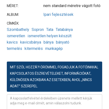
nem standard méretre vágott fotó
MÉRET:
Ipari fejlesztések
ALBUM:
CÍMKÉK:
Szombathely
Sopron
Tata
Tatabánya
ismeretlen
ismeretlen helyen készült
kavics
kavicsbánya
bánya
bányató
termelés
kitermelés
munkagép
MIT SZÓL HOZZÁ?! ÖRÖMMEL FOGADJUK A FOTÓINKKAL
KAPCSOLATOS ÉSZREVÉTELEKET, INFORMÁCIÓKAT,
KÜLÖNÖSEN AZOKBAN AZ ESETEKBEN, AHOL „NINCS
ADAT” SZEREPEL.