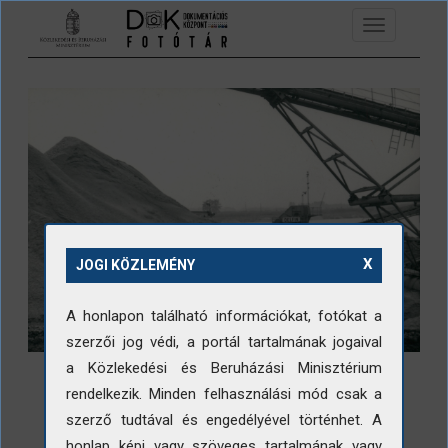
Ugrás a tartalomra
Toggle
navigation
X
JOGI KÖZLEMÉNY
A honlapon található információkat, fotókat a
szerzői jog védi, a portál tartalmának jogaival
a Közlekedési és Beruházási Minisztérium
rendelkezik. Minden felhasználási mód csak a
szerző tudtával és engedélyével történhet. A
honlap képi vagy szöveges tartalmának vagy