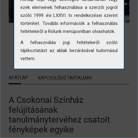
ezek elemeinek felhasználása a szerzői jogról
szóló 1999. évi LXXVI. tv. rendelkezései szerint
történhet. További információk a felhasználás
feltételeiről a Rólunk menüpontban olvashatók.
A felhasználás jogi feltételeiről szóló
tájékoztatást az ablak bezárásával tudomásul
LETÖLTÉS
vettem.
ADATLAP
KAPCSOLÓDÓ TARTALMAK
A Csokonai Színház
felújításának
tanulmánytervéhez csatolt
fényképek egyike