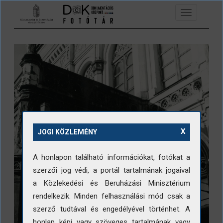
Ugrás a tartalomra
Toggle
navigation
X
JOGI KÖZLEMÉNY
A honlapon található információkat, fotókat a
szerzői jog védi, a portál tartalmának jogaival
a Közlekedési és Beruházási Minisztérium
rendelkezik. Minden felhasználási mód csak a
szerző tudtával és engedélyével történhet. A
honlap képi vagy szöveges tartalmának vagy