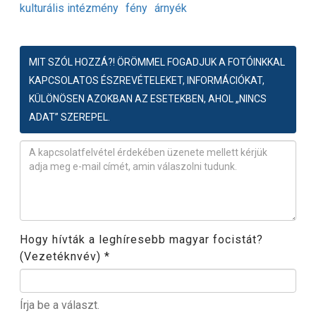
kulturális intézmény
fény
árnyék
MIT SZÓL HOZZÁ?! ÖRÖMMEL FOGADJUK A FOTÓINKKAL
KAPCSOLATOS ÉSZREVÉTELEKET, INFORMÁCIÓKAT,
KÜLÖNÖSEN AZOKBAN AZ ESETEKBEN, AHOL „NINCS
ADAT” SZEREPEL.
Észrevétel
*
Hogy hívták a leghíresebb magyar focistát?
(Vezetéknvév)
*
Írja be a választ.