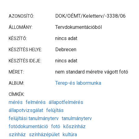
DOK/OÉMT/Keletterv/-3338/06
AZONOSÍTÓ:
Tervdokumentációból
ÁLLOMÁNY:
nincs adat
KÉSZÍTŐ:
Debrecen
KÉSZÍTÉS HELYE:
nincs adat
KÉSZÍTÉS IDEJE:
nem standard méretre vágott fotó
MÉRET:
Terep-és labormunka
ALBUM:
CÍMKÉK:
mérés
felmérés
állapotfelmérés
állapotvizsgálat
felújítás
felújítási tanulmányterv
tanulmányterv
fotódokumentáció
fotó
kőszínház
színház
színházépület
kultúra