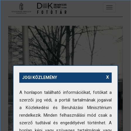
Ugrás a tartalomra
Toggle
navigation
X
JOGI KÖZLEMÉNY
A honlapon található információkat, fotókat a
szerzői jog védi, a portál tartalmának jogaival
a Közlekedési és Beruházási Minisztérium
rendelkezik. Minden felhasználási mód csak a
szerző tudtával és engedélyével történhet. A
honlap képi vagy szöveges tartalmának vagy