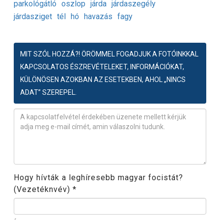
parkológátló
oszlop
járda
járdaszegély
járdasziget
tél
hó
havazás
fagy
MIT SZÓL HOZZÁ?! ÖRÖMMEL FOGADJUK A FOTÓINKKAL
KAPCSOLATOS ÉSZREVÉTELEKET, INFORMÁCIÓKAT,
KÜLÖNÖSEN AZOKBAN AZ ESETEKBEN, AHOL „NINCS
ADAT” SZEREPEL.
Észrevétel
*
Hogy hívták a leghíresebb magyar focistát?
(Vezetéknvév)
*