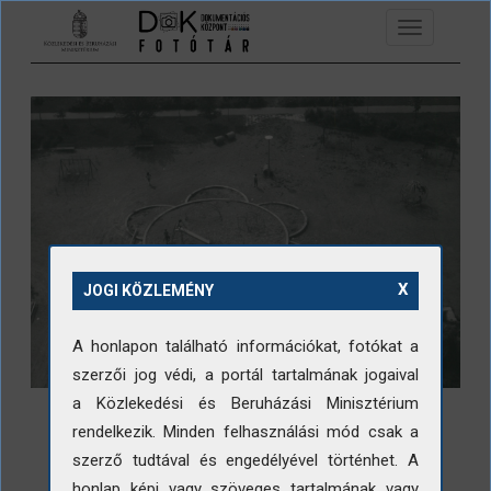
Ugrás a tartalomra
Toggle
navigation
X
JOGI KÖZLEMÉNY
A honlapon található információkat, fotókat a
szerzői jog védi, a portál tartalmának jogaival
a Közlekedési és Beruházási Minisztérium
rendelkezik. Minden felhasználási mód csak a
szerző tudtával és engedélyével történhet. A
honlap képi vagy szöveges tartalmának vagy