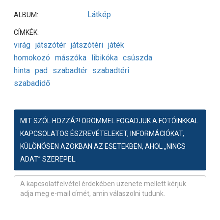
Látkép
ALBUM:
CÍMKÉK:
virág
játszótér
játszótéri
játék
homokozó
mászóka
libikóka
csúszda
hinta
pad
szabadtér
szabadtéri
szabadidő
MIT SZÓL HOZZÁ?! ÖRÖMMEL FOGADJUK A FOTÓINKKAL
KAPCSOLATOS ÉSZREVÉTELEKET, INFORMÁCIÓKAT,
KÜLÖNÖSEN AZOKBAN AZ ESETEKBEN, AHOL „NINCS
ADAT” SZEREPEL.