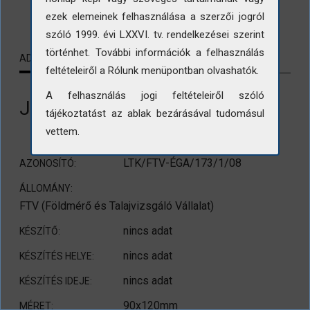
LETÖLTÉS
ezek elemeinek felhasználása a szerzői jogról
szóló 1999. évi LXXVI. tv. rendelkezései szerint
történhet. További információk a felhasználás
ADATLAP
KAPCSOLÓDÓ TARTALMAK
feltételeiről a Rólunk menüpontban olvashatók.
A felhasználás jogi feltételeiről szóló
Játszótér felülnézetből
tájékoztatást az ablak bezárásával tudomásul
vettem.
LTK/FTV-ÉGA/173/1/08
AZONOSÍTÓ:
ÁLLOMÁNY:
FTV (Földmérő és Talajvizsgáló Vállalat)
nincs adat
KÉSZÍTŐ:
nincs adat
KÉSZÍTÉS HELYE:
nincs adat
KÉSZÍTÉS IDEJE:
90x120mm
MÉRET: