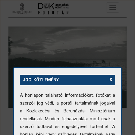
Ugrás a tartalomra
Toggle
navigation
X
JOGI KÖZLEMÉNY
A honlapon található információkat, fotókat a
szerzői jog védi, a portál tartalmának jogaival
a Közlekedési és Beruházási Minisztérium
rendelkezik. Minden felhasználási mód csak a
szerző tudtával és engedélyével történhet. A
honlap képi vagy szöveges tartalmának vagy