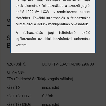
LETÖLTÉS
ezek elemeinek felhasználása a szerzői jogról
szóló 1999. évi LXXVI. tv. rendelkezései szerint
történhet. További információk a felhasználás
ADATLAP
KAPCSOLÓDÓ TARTALMAK
feltételeiről a Rólunk menüpontban olvashatók.
A felhasználás jogi feltételeiről szóló
Szakszervezeti beszámoló.
tájékoztatást az ablak bezárásával tudomásul
Balaton-part.
vettem.
DOK/FTV-ÉGA/174/80-290/08
AZONOSÍTÓ:
ÁLLOMÁNY:
FTV (Földmérő és Talajvizsgáló Vállalat)
nincs adat
KÉSZÍTŐ:
Siófok
KÉSZÍTÉS HELYE:
nincs adat
KÉSZÍTÉS IDEJE: