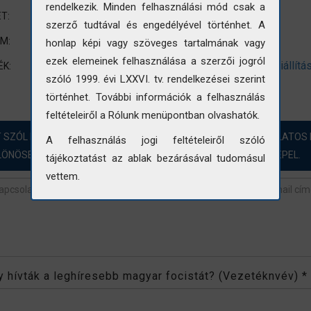
rendelkezik. Minden felhasználási mód csak a
nem standard méretre vágott fotó
T:
szerző tudtával és engedélyével történhet. A
Satöbbi
UM:
honlap képi vagy szöveges tartalmának vagy
ezek elemeinek felhasználása a szerzői jogról
szakmai kiállítás
építészet
építészeti kiállítá
ÉK:
szóló 1999. évi LXXVI. tv. rendelkezései szerint
építésügyi tájékoztatási központ
történhet. További információk a felhasználás
feltételeiről a Rólunk menüpontban olvashatók.
T SZÓL HOZZÁ?! ÖRÖMMEL FOGADJUK A FOTÓINKKAL KAPCSOLATOS 
A felhasználás jogi feltételeiről szóló
LÖNÖSEN AZOKBAN AZ ESETEKBEN, AHOL „NINCS ADAT” SZEREPEL.
tájékoztatást az ablak bezárásával tudomásul
vettem.
revétel
*
 hívták a leghíresebb magyar focistát? (Vezetéknvév)
*