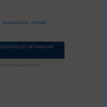
s
belsőépítészet
építőipar
ÉSZREVÉTELEKET, INFORMÁCIÓKAT,