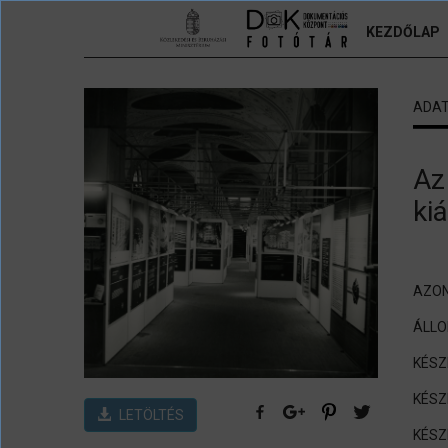
Ugrás a tartalomra
KEZDŐLAP
ADA
Az
kiá
AZON
ÁLL
KÉSZ
KÉSZ
LETÖLTÉS
KÉSZ