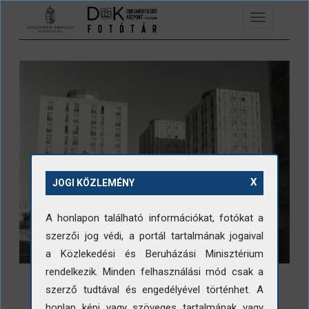
Ugrás a tartalomra
Toggle
navigation
X
JOGI KÖZLEMÉNY
A honlapon található információkat, fotókat a
szerzői jog védi, a portál tartalmának jogaival
a Közlekedési és Beruházási Minisztérium
rendelkezik. Minden felhasználási mód csak a
szerző tudtával és engedélyével történhet. A
honlap képi vagy szöveges tartalmának vagy