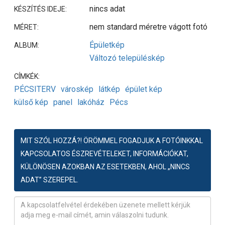
nincs adat
KÉSZÍTÉS IDEJE:
nem standard méretre vágott fotó
MÉRET:
Épületkép
ALBUM:
Változó településkép
CÍMKÉK:
PÉCSITERV
városkép
látkép
épület kép
külső kép
panel
lakóház
Pécs
MIT SZÓL HOZZÁ?! ÖRÖMMEL FOGADJUK A FOTÓINKKAL
KAPCSOLATOS ÉSZREVÉTELEKET, INFORMÁCIÓKAT,
KÜLÖNÖSEN AZOKBAN AZ ESETEKBEN, AHOL „NINCS
ADAT” SZEREPEL.