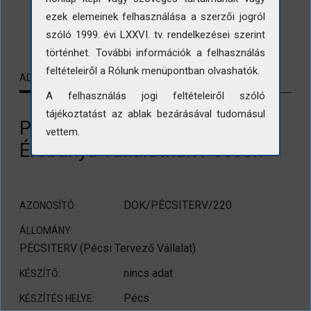
ezek elemeinek felhasználása a szerzői jogról
LETÖLTÉS
szóló 1999. évi LXXVI. tv. rendelkezései szerint
történhet. További információk a felhasználás
feltételeiről a Rólunk menüpontban olvashatók.
ADATLAP
KAPCSOLÓDÓ TARTALMAK
A felhasználás jogi feltételeiről szóló
tájékoztatást az ablak bezárásával tudomásul
Paneles lakóház együttes az
vettem.
Ércbánya vállalatnak Pécsen
DOK/PÉCSITERV/220
AZONOSÍTÓ:
ÁLLOMÁNY:
PÉCSITERV (Pécsi Tervező Vállalat)
nincs adat
KÉSZÍTŐ:
Pécs
KÉSZÍTÉS HELYE: