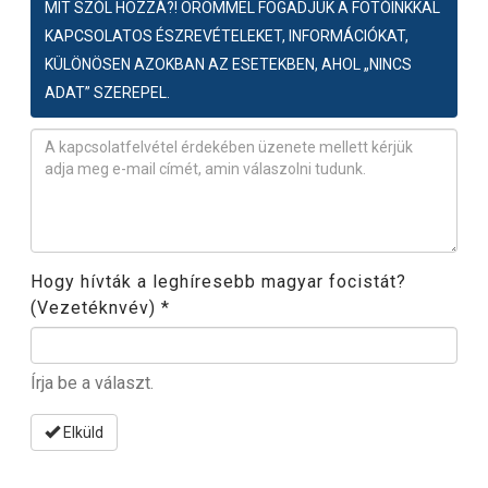
MIT SZÓL HOZZÁ?! ÖRÖMMEL FOGADJUK A FOTÓINKKAL
KAPCSOLATOS ÉSZREVÉTELEKET, INFORMÁCIÓKAT,
KÜLÖNÖSEN AZOKBAN AZ ESETEKBEN, AHOL „NINCS
ADAT” SZEREPEL.
Észrevétel
*
Hogy hívták a leghíresebb magyar focistát?
(Vezetéknvév)
*
Írja be a választ.
Elküld