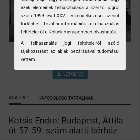
ezek elemeinek felhasználása a szerzői jogról
szóló 1999. évi LXXVI. tv. rendelkezései szerint
történhet. További információk a felhasználás
feltételeiről a Rólunk menüpontban olvashatók.
A felhasználás jogi feltételeiről szóló
tájékoztatást az ablak bezárásával tudomásul
vettem.
LETÖLTÉS
ADATLAP
KAPCSOLÓDÓ TARTALMAK
Kotsis Endre: Budapest, Attila
út 57-59. szám alatti bérház