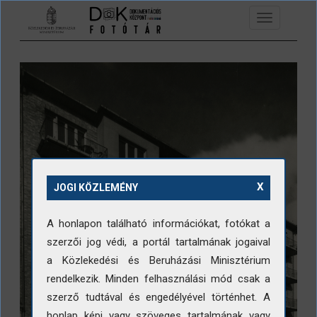
Ugrás a tartalomra
Toggle
navigation
X
JOGI KÖZLEMÉNY
A honlapon található információkat, fotókat a
szerzői jog védi, a portál tartalmának jogaival
a Közlekedési és Beruházási Minisztérium
rendelkezik. Minden felhasználási mód csak a
szerző tudtával és engedélyével történhet. A
honlap képi vagy szöveges tartalmának vagy