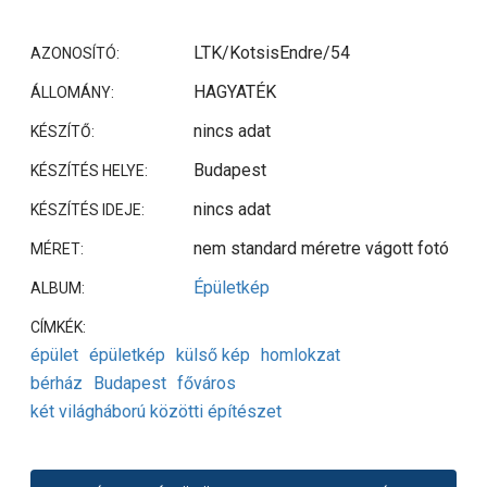
LTK/KotsisEndre/54
AZONOSÍTÓ:
HAGYATÉK
ÁLLOMÁNY:
nincs adat
KÉSZÍTŐ:
Budapest
KÉSZÍTÉS HELYE:
nincs adat
KÉSZÍTÉS IDEJE:
nem standard méretre vágott fotó
MÉRET:
Épületkép
ALBUM:
CÍMKÉK:
épület
épületkép
külső kép
homlokzat
bérház
Budapest
főváros
két világháború közötti építészet