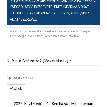
MIT SZÓL HOZZÁ?! ÖRÖMMEL FOGADJUK A FOTÓINKKAL
KAPCSOLATOS ÉSZREVÉTELEKET, INFORMÁCIÓKAT,
KÜLÖNÖSEN AZOKBAN AZ ESETEKBEN, AHOL „NINCS
ADAT” SZEREPEL.
Észrevétel
*
Ki írta a Szózatot? (Vezetéknév)
*
Írja be a választ.
Elküld
2026.
Közlekedési és Beruházási Minisztérium