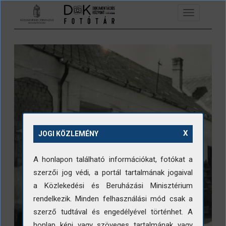
Ugrás a tartalomra
Toggle
navigation
X
JOGI KÖZLEMÉNY
A honlapon található információkat, fotókat a
szerzői jog védi, a portál tartalmának jogaival
a Közlekedési és Beruházási Minisztérium
rendelkezik. Minden felhasználási mód csak a
szerző tudtával és engedélyével történhet. A
honlap képi vagy szöveges tartalmának vagy