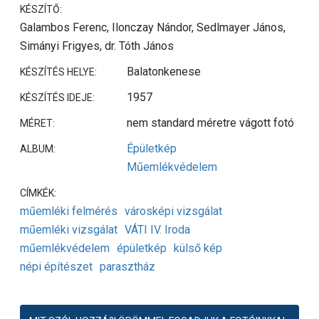
KÉSZÍTŐ:
Galambos Ferenc, Ilonczay Nándor, Sedlmayer János,
Simányi Frigyes, dr. Tóth János
Balatonkenese
KÉSZÍTÉS HELYE:
1957
KÉSZÍTÉS IDEJE:
nem standard méretre vágott fotó
MÉRET:
Épületkép
ALBUM:
Műemlékvédelem
CÍMKÉK:
műemléki felmérés
városképi vizsgálat
műemléki vizsgálat
VÁTI IV. Iroda
műemlékvédelem
épületkép
külső kép
népi építészet
parasztház