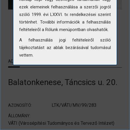
ezek elemeinek felhasználása a szerzői jogról
szóló 1999. évi LXXVI. tv. rendelkezései szerint
történhet. További információk a felhasználás
feltételeiről a Rólunk menüpontban olvashatók.
LETÖLTÉS
A felhasználás jogi feltételeiről szóló
tájékoztatást az ablak bezárásával tudomásul
vettem.
ADATLAP
KAPCSOLÓDÓ TARTALMAK
Balatonkenese, Táncsics u. 20.
LTK/VÁTI/MV/99/283
AZONOSÍTÓ:
ÁLLOMÁNY:
VÁTI (Városépítési Tudományos és Tervező Intézet)