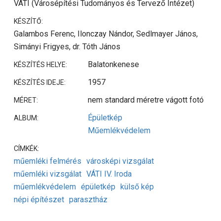
VÁTI (Városépítési Tudományos és Tervező Intézet)
KÉSZÍTŐ:
Galambos Ferenc, Ilonczay Nándor, Sedlmayer János,
Simányi Frigyes, dr. Tóth János
Balatonkenese
KÉSZÍTÉS HELYE:
1957
KÉSZÍTÉS IDEJE:
nem standard méretre vágott fotó
MÉRET:
Épületkép
ALBUM:
Műemlékvédelem
CÍMKÉK:
műemléki felmérés
városképi vizsgálat
műemléki vizsgálat
VÁTI IV. Iroda
műemlékvédelem
épületkép
külső kép
népi építészet
parasztház