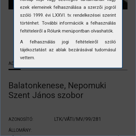
ezek elemeinek felhasználása a szerzői jogról
szóló 1999. évi LXXVI. tv. rendelkezései szerint
történhet. További információk a felhasználás
feltételeiről a Rólunk menüpontban olvashatók.
LETÖLTÉS
A felhasználás jogi feltételeiről szóló
tájékoztatást az ablak bezárásával tudomásul
vettem.
ADATLAP
KAPCSOLÓDÓ TARTALMAK
Balatonkenese, Nepomuki
Szent János szobor
LTK/VÁTI/MV/99/281
AZONOSÍTÓ:
ÁLLOMÁNY: