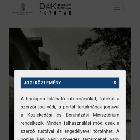
Ugrás a tartalomra
Toggle
navigation
X
JOGI KÖZLEMÉNY
A honlapon található információkat, fotókat a
szerzői jog védi, a portál tartalmának jogaival
a Közlekedési és Beruházási Minisztérium
rendelkezik. Minden felhasználási mód csak a
szerző tudtával és engedélyével történhet. A
honlap képi vagy szöveges tartalmának vagy