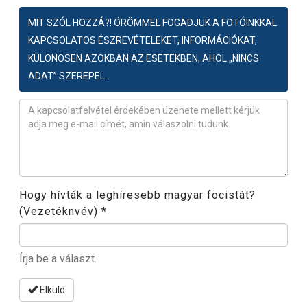
MIT SZÓL HOZZÁ?! ÖRÖMMEL FOGADJUK A FOTÓINKKAL
KAPCSOLATOS ÉSZREVÉTELEKET, INFORMÁCIÓKAT,
KÜLÖNÖSEN AZOKBAN AZ ESETEKBEN, AHOL „NINCS
ADAT” SZEREPEL.
Észrevétel
*
Hogy hívták a leghíresebb magyar focistát?
(Vezetéknvév)
*
Írja be a választ.
Elküld