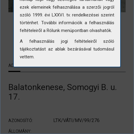
ezek elemeinek felhasználása a szerzői jogról
szóló 1999. évi LXXVI. tv. rendelkezései szerint
történhet. További információk a felhasználás
feltételeiről a Rólunk menüpontban olvashatók.
A felhasználás jogi feltételeiről szóló
LETÖLTÉS
tájékoztatást az ablak bezárásával tudomásul
vettem.
ADATLAP
KAPCSOLÓDÓ TARTALMAK
Balatonkenese, Somogyi B. u.
17.
LTK/VÁTI/MV/99/276
AZONOSÍTÓ:
ÁLLOMÁNY: