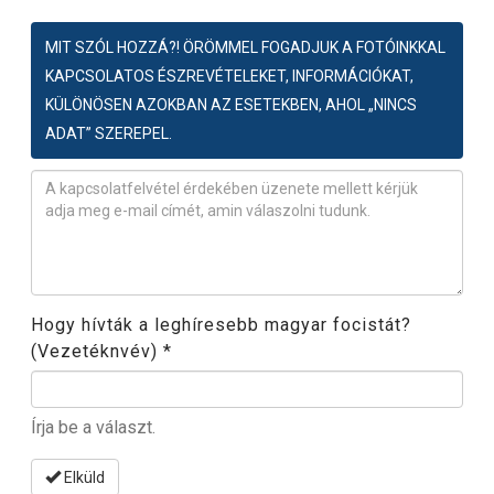
MIT SZÓL HOZZÁ?! ÖRÖMMEL FOGADJUK A FOTÓINKKAL
KAPCSOLATOS ÉSZREVÉTELEKET, INFORMÁCIÓKAT,
KÜLÖNÖSEN AZOKBAN AZ ESETEKBEN, AHOL „NINCS
ADAT” SZEREPEL.
Észrevétel
*
Hogy hívták a leghíresebb magyar focistát?
(Vezetéknvév)
*
Írja be a választ.
Elküld