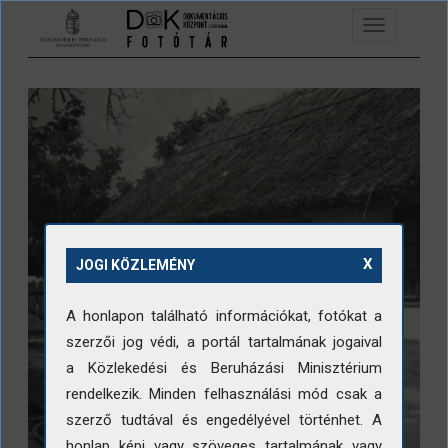
Ugrás a tartalomra
Toggle
navigation
X
JOGI KÖZLEMÉNY
A honlapon található információkat, fotókat a
szerzői jog védi, a portál tartalmának jogaival
a Közlekedési és Beruházási Minisztérium
rendelkezik. Minden felhasználási mód csak a
szerző tudtával és engedélyével történhet. A
honlap képi vagy szöveges tartalmának vagy