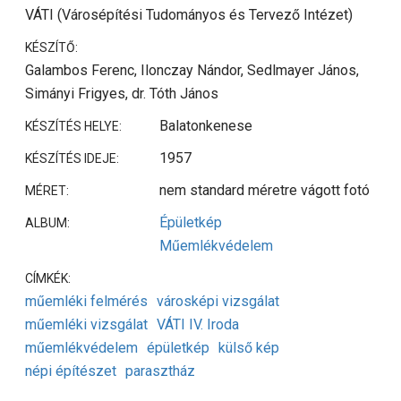
VÁTI (Városépítési Tudományos és Tervező Intézet)
KÉSZÍTŐ:
Galambos Ferenc, Ilonczay Nándor, Sedlmayer János,
Simányi Frigyes, dr. Tóth János
Balatonkenese
KÉSZÍTÉS HELYE:
1957
KÉSZÍTÉS IDEJE:
nem standard méretre vágott fotó
MÉRET:
Épületkép
ALBUM:
Műemlékvédelem
CÍMKÉK:
műemléki felmérés
városképi vizsgálat
műemléki vizsgálat
VÁTI IV. Iroda
műemlékvédelem
épületkép
külső kép
népi építészet
parasztház