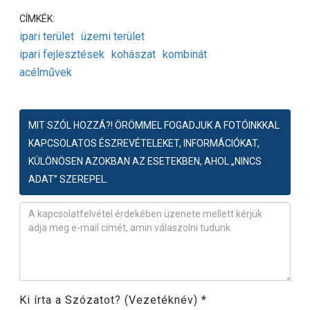
CÍMKÉK:
ipari terület
üzemi terület
ipari fejlesztések
kohászat
kombinát
acélművek
MIT SZÓL HOZZÁ?! ÖRÖMMEL FOGADJUK A FOTÓINKKAL
KAPCSOLATOS ÉSZREVÉTELEKET, INFORMÁCIÓKAT,
KÜLÖNÖSEN AZOKBAN AZ ESETEKBEN, AHOL „NINCS
ADAT” SZEREPEL.
Észrevétel
*
Ki írta a Szózatot? (Vezetéknév)
*