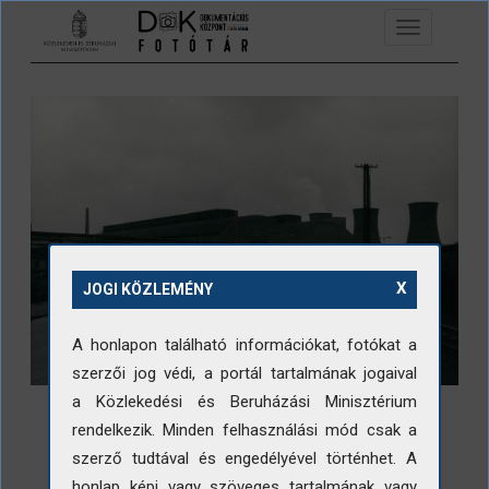
Ugrás a tartalomra
Toggle
navigation
X
JOGI KÖZLEMÉNY
A honlapon található információkat, fotókat a
szerzői jog védi, a portál tartalmának jogaival
a Közlekedési és Beruházási Minisztérium
rendelkezik. Minden felhasználási mód csak a
szerző tudtával és engedélyével történhet. A
honlap képi vagy szöveges tartalmának vagy