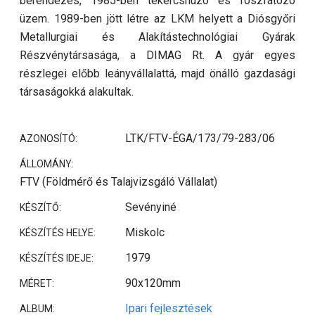
berendezés, 1985-ben tekercshúzó és foszfátozó
üzem. 1989-ben jött létre az LKM helyett a Diósgyőri
Metallurgiai és Alakítástechnológiai Gyárak
Részvénytársasága, a DIMAG Rt. A gyár egyes
részlegei előbb leányvállalattá, majd önálló gazdasági
társaságokká alakultak.
LTK/FTV-ÉGA/173/79-283/06
AZONOSÍTÓ:
ÁLLOMÁNY:
FTV (Földmérő és Talajvizsgáló Vállalat)
Sevényiné
KÉSZÍTŐ:
Miskolc
KÉSZÍTÉS HELYE:
1979
KÉSZÍTÉS IDEJE:
90x120mm
MÉRET:
Ipari fejlesztések
ALBUM: