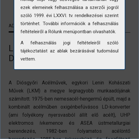
LETÖLTÉS
ezek elemeinek felhasználása a szerzői jogról
szóló 1999. évi LXXVI. tv. rendelkezései szerint
történhet. További információk a felhasználás
ADATLAP
KAPCSOLÓDÓ TARTALMAK
feltételeiről a Rólunk menüpontban olvashatók.
A felhasználás jogi feltételeiről szóló
Lenin Kohászati Művek (LKM),
tájékoztatást az ablak bezárásával tudomásul
Diósgyőr
vettem.
A Diósgyőri Acélművek, egykori Lenin Kohászati
Művek (LKM) a megye legnagyobb munkaadójának
számított. 1975-ben nemesacél-hengermű épült, majd a
kombinált acélműben oxigénbefúvásos LD-konverter
(ami folyékony nyersvasból állít elő acélt), UHP
elektromos ívkemence és ASEA üstmetallurgiai
berendezés, 1982-ben folyamatos acélöntő