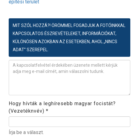
építési terület
MIT SZÓL HOZZÁ?! ÖRÖMMEL FOGADJUK A FOTÓINKKAL
KAPCSOLATOS ÉSZREVÉTELEKET, INFORMÁCIÓKAT,
KÜLÖNÖSEN AZOKBAN AZ ESETEKBEN, AHOL „NINCS
ADAT” SZEREPEL.
Észrevétel
*
Hogy hívták a leghíresebb magyar focistát?
(Vezetéknvév)
*
Írja be a választ.