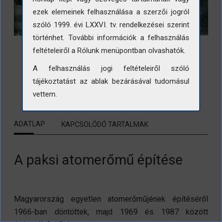
ezek elemeinek felhasználása a szerzői jogról
szóló 1999. évi LXXVI. tv. rendelkezései szerint
történhet. További információk a felhasználás
feltételeiről a Rólunk menüpontban olvashatók.
A felhasználás jogi feltételeiről szóló
tájékoztatást az ablak bezárásával tudomásul
LETÖLTÉS
vettem.
ADATLAP
KAPCSOLÓDÓ TARTALMAK
A paksi atomerőmű építése
Magyarország egyetlen atomerőműjének építéséről
1966-ban döntöttek, majd 1969 és 1987 között