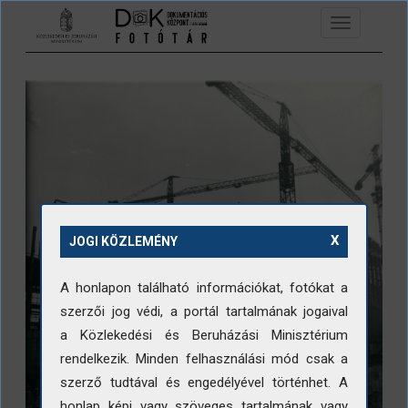
Ugrás a tartalomra
Toggle
navigation
X
JOGI KÖZLEMÉNY
A honlapon található információkat, fotókat a
szerzői jog védi, a portál tartalmának jogaival
a Közlekedési és Beruházási Minisztérium
rendelkezik. Minden felhasználási mód csak a
szerző tudtával és engedélyével történhet. A
honlap képi vagy szöveges tartalmának vagy