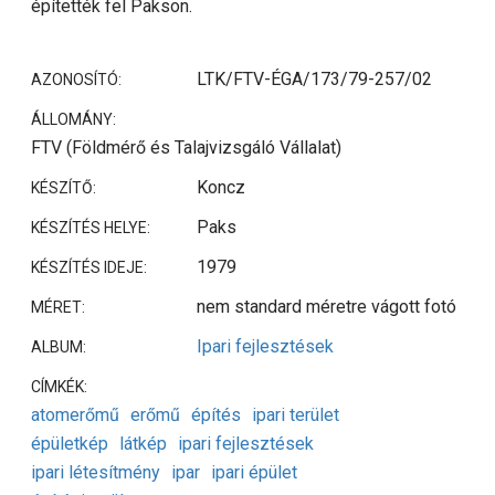
építették fel Pakson.
LTK/FTV-ÉGA/173/79-257/02
AZONOSÍTÓ:
ÁLLOMÁNY:
FTV (Földmérő és Talajvizsgáló Vállalat)
Koncz
KÉSZÍTŐ:
Paks
KÉSZÍTÉS HELYE:
1979
KÉSZÍTÉS IDEJE:
nem standard méretre vágott fotó
MÉRET:
Ipari fejlesztések
ALBUM:
CÍMKÉK:
atomerőmű
erőmű
építés
ipari terület
épületkép
látkép
ipari fejlesztések
ipari létesítmény
ipar
ipari épület