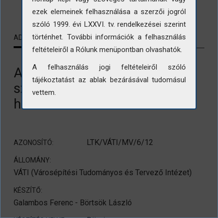
LETÖLTÉS
ezek elemeinek felhasználása a szerzői jogról
szóló 1999. évi LXXVI. tv. rendelkezései szerint
történhet. További információk a felhasználás
ADATLAP
KAPCSOLÓDÓ TARTALMAK
feltételeiről a Rólunk menüpontban olvashatók.
A felhasználás jogi feltételeiről szóló
Az alsódörgicsei Fő utca 65.
tájékoztatást az ablak bezárásával tudomásul
szám alatti lakóház udvari
vettem.
homlokzata
LTK/VÁTI/MV/6/12
AZONOSÍTÓ:
ÁLLOMÁNY:
VÁTI (Városépítési Tudományos és Tervező Intézet)
KÉSZÍTŐ:
Galambos Ferenc - Börtsök László