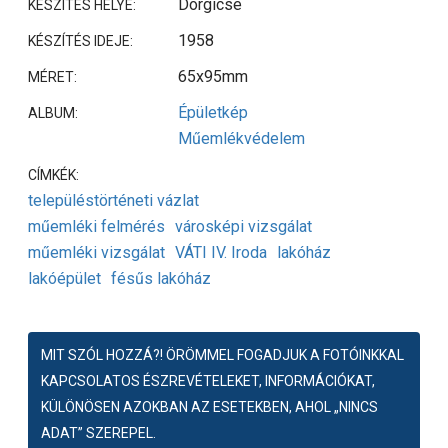
Dörgicse
KÉSZÍTÉS HELYE:
1958
KÉSZÍTÉS IDEJE:
65x95mm
MÉRET:
Épületkép
ALBUM:
Műemlékvédelem
CÍMKÉK:
településtörténeti vázlat
műemléki felmérés
városképi vizsgálat
műemléki vizsgálat
VÁTI IV. Iroda
lakóház
lakóépület
fésűs lakóház
MIT SZÓL HOZZÁ?! ÖRÖMMEL FOGADJUK A FOTÓINKKAL
KAPCSOLATOS ÉSZREVÉTELEKET, INFORMÁCIÓKAT,
KÜLÖNÖSEN AZOKBAN AZ ESETEKBEN, AHOL „NINCS
ADAT” SZEREPEL.