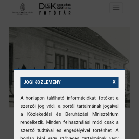
Ugrás a tartalomra
Toggle
navigation
X
JOGI KÖZLEMÉNY
A honlapon található információkat, fotókat a
szerzői jog védi, a portál tartalmának jogaival
a Közlekedési és Beruházási Minisztérium
rendelkezik. Minden felhasználási mód csak a
szerző tudtával és engedélyével történhet. A
honlap képi vagy szöveges tartalmának vagy