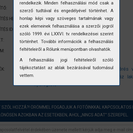
rendelkezik. Minden felhasználási mód csak a
Krasznai István és Galambos Ferenc
ÍTŐ:
szerző tudtával és engedélyével történhet. A
Békés
honlap képi vagy szöveges tartalmának vagy
ÍTÉS HELYE:
ezek elemeinek felhasználása a szerzői jogról
1957
ÍTÉS IDEJE:
szóló 1999. évi LXXVI. tv. rendelkezései szerint
180x240mm
T:
történhet. További információk a felhasználás
feltételeiről a Rólunk menüpontban olvashatók.
Épületkép
UM:
Műemlékvédelem
A felhasználás jogi feltételeiről szóló
tájékoztatást az ablak bezárásával tudomásul
településtörténeti vázlat
műemléki felmérés
ÉK:
vettem.
műemléki vizsgálat
VÁTI IV. Iroda
lakóház
la
nyeregtető
T SZÓL HOZZÁ?! ÖRÖMMEL FOGADJUK A FOTÓINKKAL KAPCSOLATOS 
LÖNÖSEN AZOKBAN AZ ESETEKBEN, AHOL „NINCS ADAT” SZEREPEL.