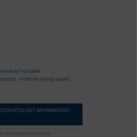
városképi vizsgálat
kóépület
műemlék jellegű épület
ÉSZREVÉTELEKET, INFORMÁCIÓKAT,