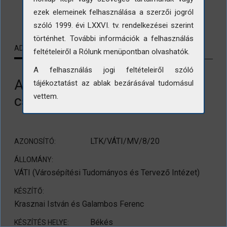
LETÖLTÉS
ezek elemeinek felhasználása a szerzői jogról
szóló 1999. évi LXXVI. tv. rendelkezései szerint
történhet. További információk a felhasználás
ADATLAP
KAPCSOLÓDÓ TARTALMAK
feltételeiről a Rólunk menüpontban olvashatók.
A felhasználás jogi feltételeiről szóló
A békési Fehér-Körös
tájékoztatást az ablak bezárásával tudomásul
vettem.
csatornája
LTK/VÁTI/MV/8/20
AZONOSÍTÓ:
ÁLLOMÁNY:
VÁTI (Városépítési Tudományos és Tervező Intézet)
KÉSZÍTŐ:
Krasznai István és Galambos Ferenc
Békés
KÉSZÍTÉS HELYE: