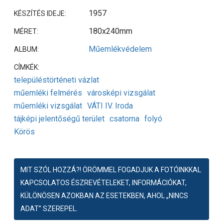
1957
KÉSZÍTÉS IDEJE:
180x240mm
MÉRET:
Műemlékvédelem
ALBUM:
CÍMKÉK:
településtörténeti vázlat
műemléki felmérés
városképi vizsgálat
műemléki vizsgálat
VÁTI IV. Iroda
tájképi jelentőségű terület
csatorna
folyó
Körös
MIT SZÓL HOZZÁ?! ÖRÖMMEL FOGADJUK A FOTÓINKKAL
KAPCSOLATOS ÉSZREVÉTELEKET, INFORMÁCIÓKAT,
KÜLÖNÖSEN AZOKBAN AZ ESETEKBEN, AHOL „NINCS
ADAT” SZEREPEL.