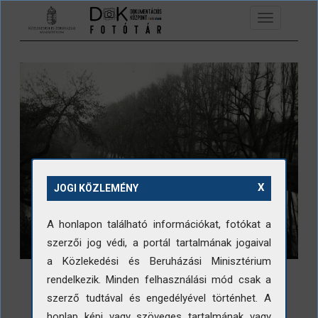
Ugrás a tartalomra
Toggle
navigation
X
JOGI KÖZLEMÉNY
A honlapon található információkat, fotókat a
szerzői jog védi, a portál tartalmának jogaival
a Közlekedési és Beruházási Minisztérium
rendelkezik. Minden felhasználási mód csak a
szerző tudtával és engedélyével történhet. A
honlap képi vagy szöveges tartalmának vagy