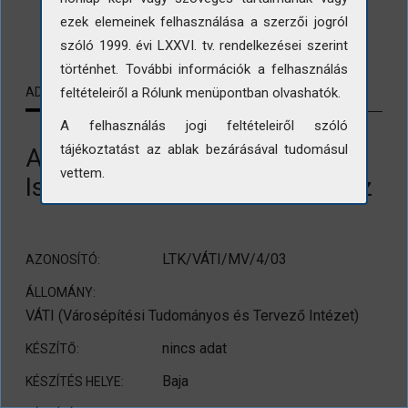
ezek elemeinek felhasználása a szerzői jogról
LETÖLTÉS
szóló 1999. évi LXXVI. tv. rendelkezései szerint
történhet. További információk a felhasználás
feltételeiről a Rólunk menüpontban olvashatók.
ADATLAP
KAPCSOLÓDÓ TARTALMAK
A felhasználás jogi feltételeiről szóló
tájékoztatást az ablak bezárásával tudomásul
A bajai Zsigmond utca és Türr
vettem.
István utca sarkán álló lakóház
LTK/VÁTI/MV/4/03
AZONOSÍTÓ:
ÁLLOMÁNY:
VÁTI (Városépítési Tudományos és Tervező Intézet)
nincs adat
KÉSZÍTŐ:
Baja
KÉSZÍTÉS HELYE: