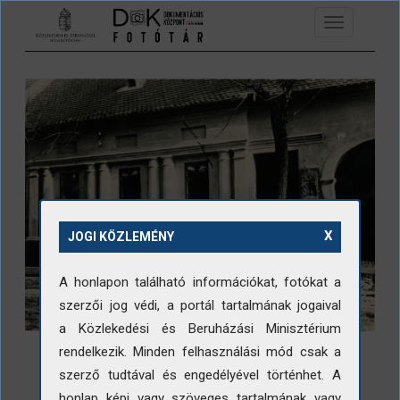
Ugrás a tartalomra
Toggle
navigation
X
JOGI KÖZLEMÉNY
A honlapon található információkat, fotókat a
szerzői jog védi, a portál tartalmának jogaival
a Közlekedési és Beruházási Minisztérium
rendelkezik. Minden felhasználási mód csak a
szerző tudtával és engedélyével történhet. A
honlap képi vagy szöveges tartalmának vagy