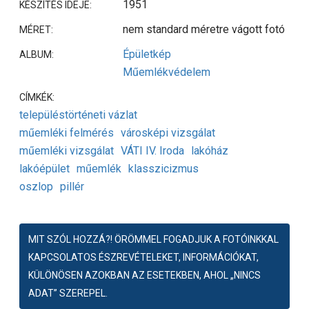
1951
KÉSZÍTÉS IDEJE:
nem standard méretre vágott fotó
MÉRET:
Épületkép
ALBUM:
Műemlékvédelem
CÍMKÉK:
településtörténeti vázlat
műemléki felmérés
városképi vizsgálat
műemléki vizsgálat
VÁTI IV. Iroda
lakóház
lakóépület
műemlék
klasszicizmus
oszlop
pillér
MIT SZÓL HOZZÁ?! ÖRÖMMEL FOGADJUK A FOTÓINKKAL
KAPCSOLATOS ÉSZREVÉTELEKET, INFORMÁCIÓKAT,
KÜLÖNÖSEN AZOKBAN AZ ESETEKBEN, AHOL „NINCS
ADAT” SZEREPEL.