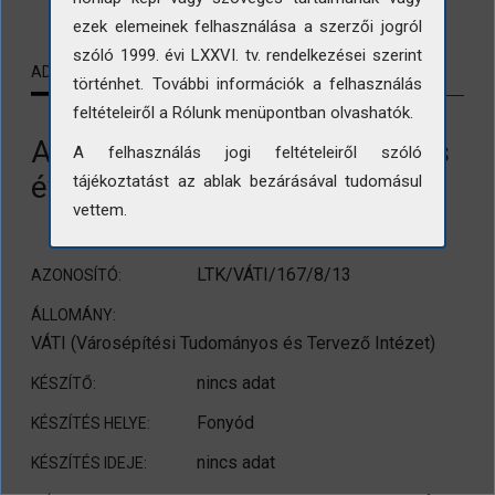
ezek elemeinek felhasználása a szerzői jogról
szóló 1999. évi LXXVI. tv. rendelkezései szerint
ADATLAP
KAPCSOLÓDÓ TARTALMAK
történhet. További információk a felhasználás
feltételeiről a Rólunk menüpontban olvashatók.
A fonyódi bazársor az 1960-as
A felhasználás jogi feltételeiről szóló
években
tájékoztatást az ablak bezárásával tudomásul
vettem.
LTK/VÁTI/167/8/13
AZONOSÍTÓ:
ÁLLOMÁNY:
VÁTI (Városépítési Tudományos és Tervező Intézet)
nincs adat
KÉSZÍTŐ:
Fonyód
KÉSZÍTÉS HELYE:
nincs adat
KÉSZÍTÉS IDEJE: