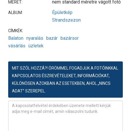
nem standard méretre vágott fotó
MÉRET:
Épületkép
ALBUM:
Strandszezon
CÍMKÉK:
Balaton
nyaralás
bazár
bazársor
vásárlás
üzletek
MIT SZÓL HOZZÁ?! ÖRÖMMEL FOGADJUK A FOTÓINKKAL
KAPCSOLATOS ÉSZREVÉTELEKET, INFORMÁCIÓKAT,
KÜLÖNÖSEN AZOKBAN AZ ESETEKBEN, AHOL „NINCS
ADAT” SZEREPEL.