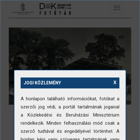
Ugrás a tartalomra
Toggle
navigation
X
JOGI KÖZLEMÉNY
A honlapon található információkat, fotókat a
szerzői jog védi, a portál tartalmának jogaival
a Közlekedési és Beruházási Minisztérium
rendelkezik. Minden felhasználási mód csak a
szerző tudtával és engedélyével történhet. A
LETÖLTÉS
honlap képi vagy szöveges tartalmának vagy