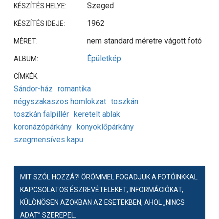
Szeged
KÉSZÍTÉS HELYE:
1962
KÉSZÍTÉS IDEJE:
nem standard méretre vágott fotó
MÉRET:
Épületkép
ALBUM:
CÍMKÉK:
Sándor-ház
romantika
négyszakaszos homlokzat
toszkán
toszkán falpillér
keretelt ablak
koronázópárkány
könyöklőpárkány
szegmensíves kapu
MIT SZÓL HOZZÁ?! ÖRÖMMEL FOGADJUK A FOTÓINKKAL
KAPCSOLATOS ÉSZREVÉTELEKET, INFORMÁCIÓKAT,
KÜLÖNÖSEN AZOKBAN AZ ESETEKBEN, AHOL „NINCS
ADAT” SZEREPEL.