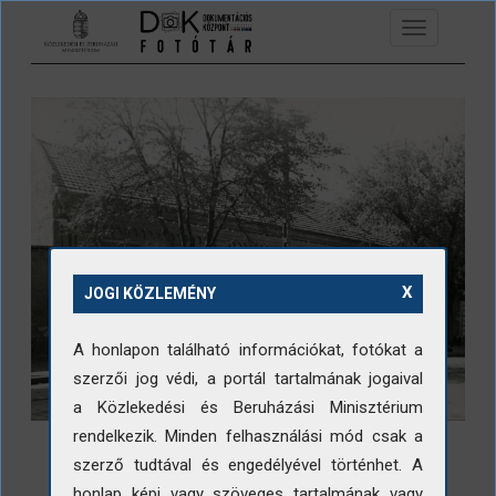
Ugrás a tartalomra
Toggle
navigation
X
JOGI KÖZLEMÉNY
A honlapon található információkat, fotókat a
szerzői jog védi, a portál tartalmának jogaival
a Közlekedési és Beruházási Minisztérium
rendelkezik. Minden felhasználási mód csak a
szerző tudtával és engedélyével történhet. A
honlap képi vagy szöveges tartalmának vagy