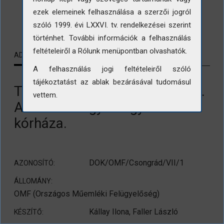
ezek elemeinek felhasználása a szerzői jogról
LETÖLTÉS
szóló 1999. évi LXXVI. tv. rendelkezései szerint
történhet. További információk a felhasználás
feltételeiről a Rólunk menüpontban olvashatók.
ADATLAP
KAPCSOLÓDÓ TARTALMAK
A felhasználás jogi feltételeiről szóló
tájékoztatást az ablak bezárásával tudomásul
Tolbuchin (ma: Kálvária) sgt. 8.
vettem.
A Zsidó Nőegylet egykori
kórháza.
DOK/OMF/Csongrád/VII/1
AZONOSÍTÓ:
ÁLLOMÁNY:
OMF (Országos Műemléki Felügyelőség)
Kállay Ilona, Faller László
KÉSZÍTŐ: