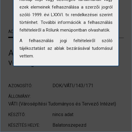
ezek elemeinek felhasználása a szerzői jogról
LETÖLTÉS
szóló 1999. évi LXXVI. tv. rendelkezései szerint
történhet. További információk a felhasználás
feltételeiről a Rólunk menüpontban olvashatók.
ADATLAP
KAPCSOLÓDÓ TARTALMAK
A felhasználás jogi feltételeiről szóló
tájékoztatást az ablak bezárásával tudomásul
A balatonszepezdi Sellő
vettem.
vendéglő
DOK/VÁTI/143/171
AZONOSÍTÓ:
ÁLLOMÁNY:
VÁTI (Városépítési Tudományos és Tervező Intézet)
nincs adat
KÉSZÍTŐ:
Balatonszepezd
KÉSZÍTÉS HELYE: