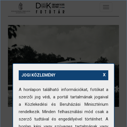
Ugrás a tartalomra
Toggle
navigation
X
JOGI KÖZLEMÉNY
A honlapon található információkat, fotókat a
szerzői jog védi, a portál tartalmának jogaival
a Közlekedési és Beruházási Minisztérium
rendelkezik. Minden felhasználási mód csak a
szerző tudtával és engedélyével történhet. A
honlap képi vagy szöveges tartalmának vagy