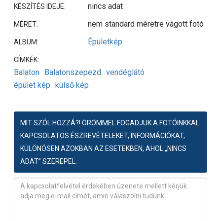
nincs adat
KÉSZÍTÉS IDEJE:
nem standard méretre vágott fotó
MÉRET:
Épületkép
ALBUM:
CÍMKÉK:
Balaton
Balatonszepezd
vendéglátó
épület kép
külső kép
MIT SZÓL HOZZÁ?! ÖRÖMMEL FOGADJUK A FOTÓINKKAL
KAPCSOLATOS ÉSZREVÉTELEKET, INFORMÁCIÓKAT,
KÜLÖNÖSEN AZOKBAN AZ ESETEKBEN, AHOL „NINCS
ADAT” SZEREPEL.