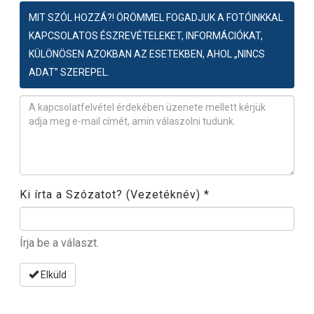
MIT SZÓL HOZZÁ?! ÖRÖMMEL FOGADJUK A FOTÓINKKAL
KAPCSOLATOS ÉSZREVÉTELEKET, INFORMÁCIÓKAT,
KÜLÖNÖSEN AZOKBAN AZ ESETEKBEN, AHOL „NINCS
ADAT” SZEREPEL.
Észrevétel
*
Ki írta a Szózatot? (Vezetéknév)
*
Írja be a választ.
Elküld