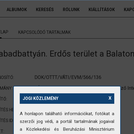
ALBUMOK
KERESÉS
RÓLUNK
KIÁLLÍTÁSOK
KAP
TLAP
KAPCSOLÓDÓ TARTALMAK
abadbattyán. Erdős terület a Balaton
DOK/OTTT/VÁTI/EVM/566/136
OSÍTÓ:
VÁTI (Városépítési Tudományos és Tervező Int
OMÁNY:
X
nincs adat
JOGI KÖZLEMÉNY
ÍTŐ:
Szabadbattyán
ÍTÉS HELYE:
A honlapon található információkat, fotókat a
1974
ÍTÉS IDEJE:
szerzői jog védi, a portál tartalmának jogaival
a Közlekedési és Beruházási Minisztérium
nem standard méretre vágott fotó
T: