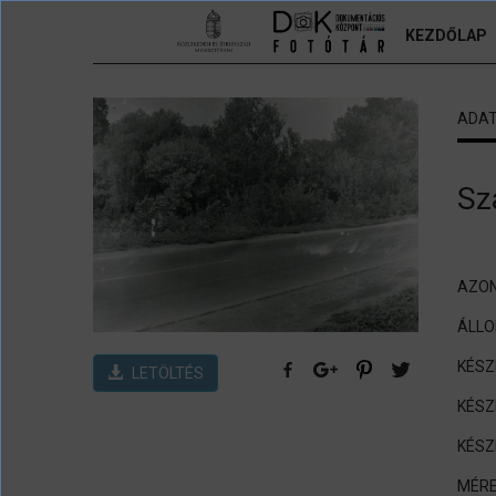
Ugrás a tartalomra
KEZDŐLAP
ADA
Sz
AZON
ÁLL
KÉSZ
LETÖLTÉS
KÉSZ
KÉSZ
MÉRE