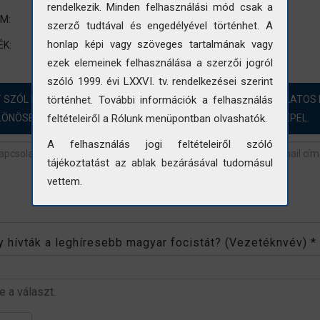
rendelkezik. Minden felhasználási mód csak a
Terep-és labormunka
UM:
szerző tudtával és engedélyével történhet. A
VÁTI
EVM
felmérés
környezet
honlap képi vagy szöveges tartalmának vagy
ÉK:
ezek elemeinek felhasználása a szerzői jogról
szóló 1999. évi LXXVI. tv. rendelkezései szerint
T SZÓL HOZZÁ?! ÖRÖMMEL FOGADJUK A FOTÓINKKAL KAPCSOLATOS 
történhet. További információk a felhasználás
LÖNÖSEN AZOKBAN AZ ESETEKBEN, AHOL „NINCS ADAT” SZEREPEL.
feltételeiről a Rólunk menüpontban olvashatók.
A felhasználás jogi feltételeiről szóló
tájékoztatást az ablak bezárásával tudomásul
vettem.
revétel
*
 hívták a leghíresebb magyar focistát? (Vezetéknvév)
*
be a választ.