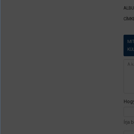
ALB
CÍMK
MI
KÜ
Ész
Hogy
Írja 