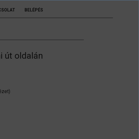
CSOLAT
BELÉPÉS
i út oldalán
ézet)