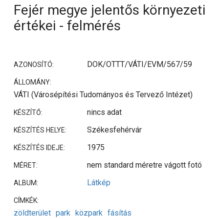
Fejér megye jelentős környezeti
értékei - felmérés
DOK/OTTT/VÁTI/EVM/567/59
AZONOSÍTÓ:
ÁLLOMÁNY:
VÁTI (Városépítési Tudományos és Tervező Intézet)
nincs adat
KÉSZÍTŐ:
Székesfehérvár
KÉSZÍTÉS HELYE:
1975
KÉSZÍTÉS IDEJE:
nem standard méretre vágott fotó
MÉRET:
Látkép
ALBUM:
CÍMKÉK:
zöldterület
park
közpark
fásítás