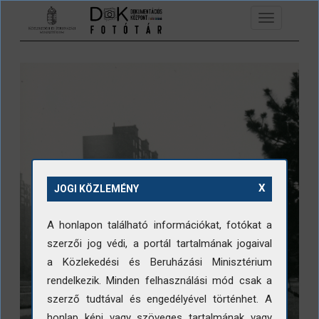
Ugrás a tartalomra
Toggle
navigation
X
JOGI KÖZLEMÉNY
A honlapon található információkat, fotókat a
szerzői jog védi, a portál tartalmának jogaival
a Közlekedési és Beruházási Minisztérium
rendelkezik. Minden felhasználási mód csak a
szerző tudtával és engedélyével történhet. A
honlap képi vagy szöveges tartalmának vagy