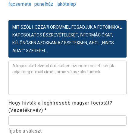
facsemete
panelház
lakótelep
MIT SZÓL HOZZÁ?! ÖRÖMMEL FOGADJUK A FOTÓINKKAL
KAPCSOLATOS ÉSZREVÉTELEKET, INFORMÁCIÓKAT,
KÜLÖNÖSEN AZOKBAN AZ ESETEKBEN, AHOL „NINCS
ADAT” SZEREPEL.
Észrevétel
*
Hogy hívták a leghíresebb magyar focistát?
(Vezetéknvév)
*
Írja be a választ.