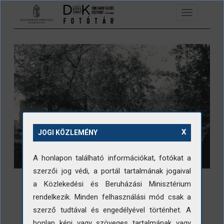
Ugrás a tartalomra
Toggle
navigation
X
JOGI KÖZLEMÉNY
A honlapon található információkat, fotókat a
szerzői jog védi, a portál tartalmának jogaival
a Közlekedési és Beruházási Minisztérium
rendelkezik. Minden felhasználási mód csak a
szerző tudtával és engedélyével történhet. A
LETÖLTÉS
honlap képi vagy szöveges tartalmának vagy