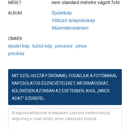
nem standard méretre vágott fotó
MÉRET:
Épületkép
ALBUM:
Változó településkép
Műemlékvédelem
CÍMKÉK:
épület kép
külső kép
pincesor
pince
présház
MIT SZÓL HOZZÁ?! ÖRÖMMEL FOGADJUK A FOTÓINKKAL
KAPCSOLATOS ÉSZREVÉTELEKET, INFORMÁCIÓKAT,
KÜLÖNÖSEN AZOKBAN AZ ESETEKBEN, AHOL „NINCS
ADAT” SZEREPEL.