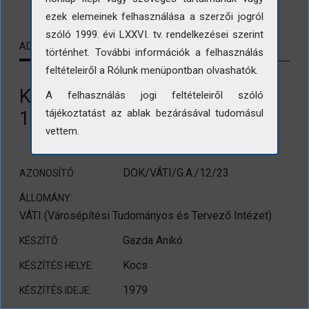
ezek elemeinek felhasználása a szerzői jogról
szóló 1999. évi LXXVI. tv. rendelkezései szerint
ADATLAP
KAPCSOLÓDÓ TARTALMAK
történhet. További információk a felhasználás
feltételeiről a Rólunk menüpontban olvashatók.
Kocs. Kunvölgyi pincesor, a
A felhasználás jogi feltételeiről szóló
110. sz. pince környezete
tájékoztatást az ablak bezárásával tudomásul
vettem.
DOK/VÁTI/G.A./12/23
AZONOSÍTÓ:
ÁLLOMÁNY:
VÁTI (Városépítési Tudományos és Tervező Intézet)
Gazda Anikó
KÉSZÍTŐ:
Kocs
KÉSZÍTÉS HELYE:
1979
KÉSZÍTÉS IDEJE: